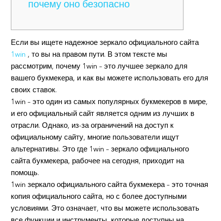
почему оно безопасно
Если вы ищете надежное зеркало официального сайта
1win
, то вы на правом пути. В этом тексте мы
рассмотрим, почему 1win – это лучшее зеркало для
вашего букмекера, и как вы можете использовать его для
своих ставок.
1win – это один из самых популярных букмекеров в мире,
и его официальный сайт является одним из лучших в
отрасли. Однако, из-за ограничений на доступ к
официальному сайту, многие пользователи ищут
альтернативы. Это где 1win – зеркало официального
сайта букмекера, рабочее на сегодня, приходит на
помощь.
1win зеркало официального сайта букмекера – это точная
копия официального сайта, но с более доступными
условиями. Это означает, что вы можете использовать
все функции и инструменты, которые доступны на