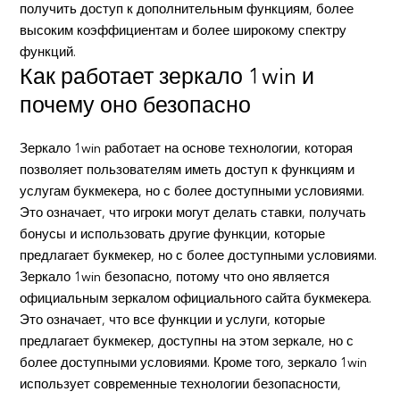
получить доступ к дополнительным функциям, более
высоким коэффициентам и более широкому спектру
функций.
Как работает зеркало 1win и
почему оно безопасно
Зеркало 1win работает на основе технологии, которая
позволяет пользователям иметь доступ к функциям и
услугам букмекера, но с более доступными условиями.
Это означает, что игроки могут делать ставки, получать
бонусы и использовать другие функции, которые
предлагает букмекер, но с более доступными условиями.
Зеркало 1win безопасно, потому что оно является
официальным зеркалом официального сайта букмекера.
Это означает, что все функции и услуги, которые
предлагает букмекер, доступны на этом зеркале, но с
более доступными условиями. Кроме того, зеркало 1win
использует современные технологии безопасности,