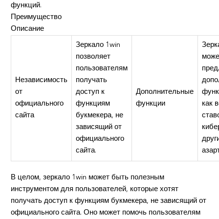
функций.
Преимущество
Описание
Зеркало 1win
Зерк
позволяет
може
пользователям
пред
Независимость
получать
допо
от
доступ к
Дополнительные
функ
официального
функциям
функции
как 
сайта
букмекера, не
став
зависящий от
кибе
официального
друг
сайта.
азар
В целом, зеркало 1win может быть полезным
инструментом для пользователей, которые хотят
получать доступ к функциям букмекера, не зависящий от
официального сайта. Оно может помочь пользователям