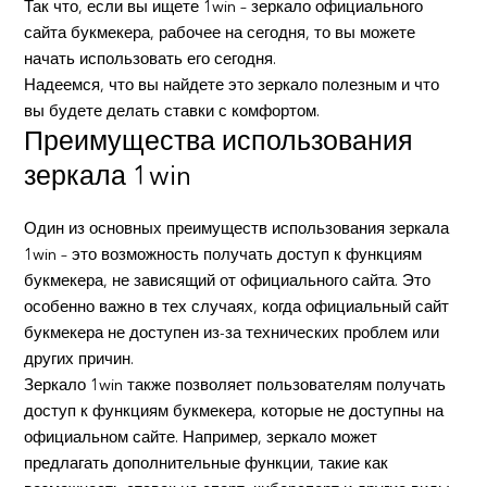
Так что, если вы ищете 1win – зеркало официального
сайта букмекера, рабочее на сегодня, то вы можете
начать использовать его сегодня.
Надеемся, что вы найдете это зеркало полезным и что
вы будете делать ставки с комфортом.
Преимущества использования
зеркала 1win
Один из основных преимуществ использования зеркала
1win – это возможность получать доступ к функциям
букмекера, не зависящий от официального сайта. Это
особенно важно в тех случаях, когда официальный сайт
букмекера не доступен из-за технических проблем или
других причин.
Зеркало 1win также позволяет пользователям получать
доступ к функциям букмекера, которые не доступны на
официальном сайте. Например, зеркало может
предлагать дополнительные функции, такие как