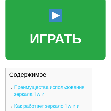
ИГРАТЬ
Содержимое
Преимущества использования
зеркала 1win
Как работает зеркало 1win и