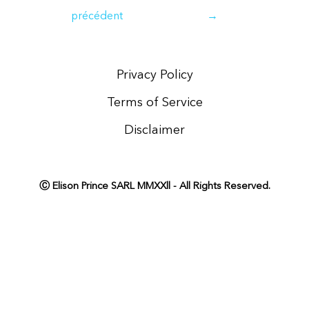
de
précédent
→
l’article
Privacy Policy
Terms of Service
Disclaimer
Ⓒ Elison Prince SARL MMXXll - All Rights Reserved.