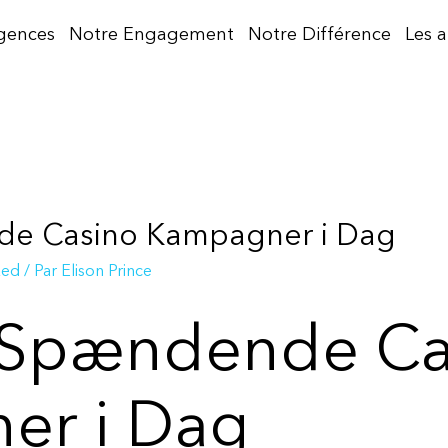
gences
Notre Engagement
Notre Différence
Les 
e Casino Kampagner i Dag
zed
/ Par
Elison Prince
 Spændende Ca
er i Dag