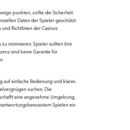
ign punkten, sollte die Sicherheit
nziellen Daten der Spieler geschützt
und Richtlinien der Casinos
u minimieren. Spieler sollten ihre
zenz sind keine Garantie für
n.
g auf einfache Bedienung und klares
pielvergnügen suchen. Die
n schafft eine angenehme Umgebung,
 verantwortungsbewusstem Spielen ein