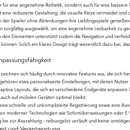
 für eine angenehme Ästhetik, sondern auch für eine bessere Ü
eine reduzierte Gestaltung, die visuelle Reize vermeidet und 
in der Spieler ohne Ablenkungen ihre Lieblingsspiele genieße
 sorgfältig ausgewählt, um eine angenehme Lesbarkeit zu gewä
den Elementen unterstützt zudem die Navigation und verhind
können. Solch ein klares Design trägt wesentlich dazu bei, d
npassungsfähigkeit
eichnen sich häufig durch innovative Features aus, die sich h
gehören etwa personalisierte Einstellungen, mit denen Nutzer
ptive Layouts, die sich an verschiedene Endgeräte anpassen. Di
auch auf mobilen Geräten optimal bleibt.
s eine schnelle und unkomplizierte Registrierung sowie eine A
ion moderner Technologien wie Sofortüberweisungen oder E-Wa
is zur Auszahlung – reibungslos verläuft und keine unnötige
heit und Verantwortung