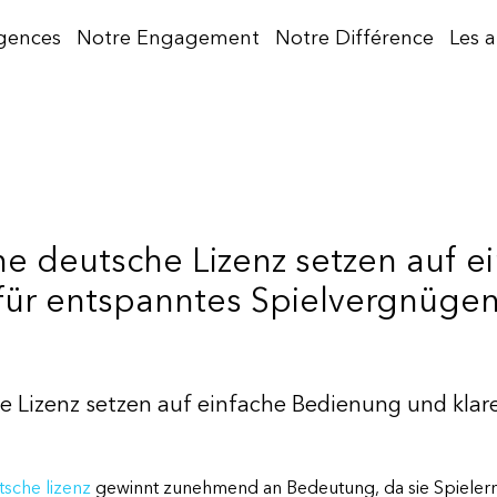
gences
Notre Engagement
Notre Différence
Les 
ne deutsche Lizenz setzen auf 
 für entspanntes Spielvergnüge
 Lizenz setzen auf einfache Bedienung und klar
tsche lizenz
gewinnt zunehmend an Bedeutung, da sie Spielern