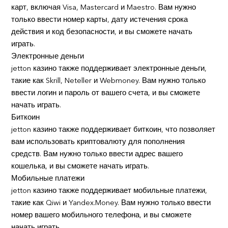
карт, включая Visa, Mastercard и Maestro. Вам нужно
только ввести номер карты, дату истечения срока
действия и код безопасности, и вы сможете начать
играть.
Электронные деньги
jetton казино также поддерживает электронные деньги,
такие как Skrill, Neteller и Webmoney. Вам нужно только
ввести логин и пароль от вашего счета, и вы сможете
начать играть.
Биткоин
jetton казино также поддерживает биткоин, что позволяет
вам использовать криптовалюту для пополнения
средств. Вам нужно только ввести адрес вашего
кошелька, и вы сможете начать играть.
Мобильные платежи
jetton казино также поддерживает мобильные платежи,
такие как Qiwi и Yandex.Money. Вам нужно только ввести
номер вашего мобильного телефона, и вы сможете
начать играть.