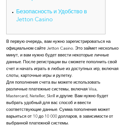
Безопасность и Удобство в
Jetton Casino
В первую очередь, вам нужно зарегистрироваться на
официальном сайте Jetton Casino. Это займет несколько
минут, и вам нужно будет ввести некоторые личные
данные. После регистрации вы сможете пополнить свой
счет и начать играть в любые из доступных игр, включая
слоты, карточные игры и рулетку.
Для пополнения счета вы можете использовать
различные платежные системы, включая Visa,
Mastercard, Neteller, Skrill и другие. Вам нужно будет
выбрать удобный для вас способ и ввести
соответствующие данные. Сумма пополнения может
варьиться от 10 до 10 000 долларов, в зависимости от
выбранной платежной системы.