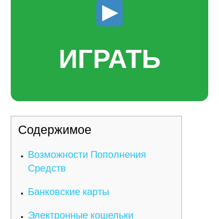
ИГРАТЬ
Содержимое
Возможности Пополнения
Средств
Банковские карты
Электронные кошельки