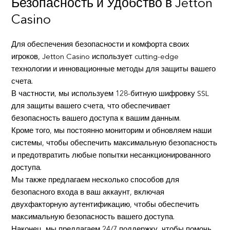
Безопасность и Удобство в Jetton
Casino
Для обеспечения безопасности и комфорта своих
игроков, Jetton Casino использует cutting-edge
технологии и инновационные методы для защиты вашего
счета.
В частности, мы используем 128-битную шифровку SSL
для защиты вашего счета, что обеспечивает
безопасность вашего доступа к вашим данным.
Кроме того, мы постоянно мониторим и обновляем наши
системы, чтобы обеспечить максимальную безопасность
и предотвратить любые попытки несанкционированного
доступа.
Мы также предлагаем несколько способов для
безопасного входа в ваш аккаунт, включая
двухфакторную аутентификацию, чтобы обеспечить
максимальную безопасность вашего доступа.
Наконец, мы предлагаем 24/7 поддержку, чтобы помочь