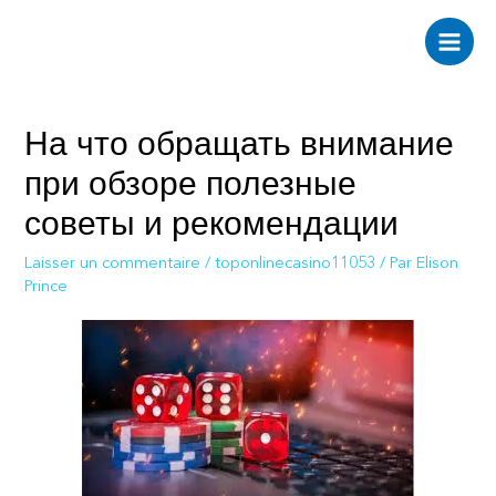
Aller
au
Main
contenu
Men
На что обращать внимание
при обзоре полезные
советы и рекомендации
Laisser un commentaire
/
toponlinecasino11053
/ Par
Elison
Prince