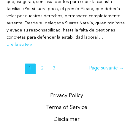
que,aseguran, son insuficientes para cubrir la canasta
familiar. «Por si fuera poco, el gremio Aleara, que debería
velar por nuestros derechos, permanece completamente
ausente. Desde su delegada Suarez Natalia, quien minimiza
y evade su responsabilidad, hasta la falta de gestiones
concretas para defender la estabilidad laboral …
Dava
Lire la suite »
Pracuet
Nad
Bazoyu
Pagination
1
2
3
Page suivante
→
des
publications
Privacy Policy
Terms of Service
Disclaimer