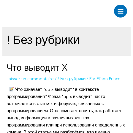
Aller
au
Main
contenu
Men
! Без рубрики
Что выводит X
Laisser un commentaire
/
! Без рубрики
/ Par
Elison Prince
Что означает "up x выводит" в контексте
программирования? Фраза "up x выводит" часто
встречается в статьях и форумах, связанных с
программированием. Она помогает понять, как работает
вывод информации в различных языках
программирования или при использовании определённых
команд. В этой статье мы разберёмся, что именно