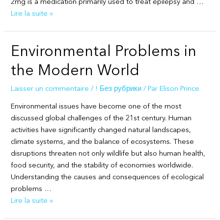
2mg is a medication primarily used to treat epilepsy and …
Buy
Lire la suite »
Pregabalin
300mg
Environmental Problems in
in
UK
the Modern World
for
Nerve
Laisser un commentaire
/
! Без рубрики
/ Par
Elison Prince
Pain
Environmental issues have become one of the most
and
discussed global challenges of the 21st century. Human
Anxiety
activities have significantly changed natural landscapes,
Relief
climate systems, and the balance of ecosystems. These
disruptions threaten not only wildlife but also human health,
food security, and the stability of economies worldwide.
Understanding the causes and consequences of ecological
problems …
Environmental
Lire la suite »
Problems