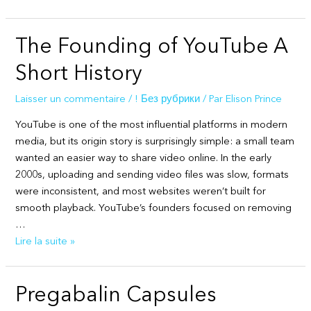
Gokken
Zonder
The Founding of YouTube A
Cruks:
Alles
Short History
Wat
Je
Laisser un commentaire
/
! Без рубрики
/ Par
Elison Prince
Moet
YouTube is one of the most influential platforms in modern
Weten1479641
media, but its origin story is surprisingly simple: a small team
wanted an easier way to share video online. In the early
2000s, uploading and sending video files was slow, formats
were inconsistent, and most websites weren’t built for
smooth playback. YouTube’s founders focused on removing
…
The
Lire la suite »
Founding
of
Pregabalin Capsules
YouTube
A