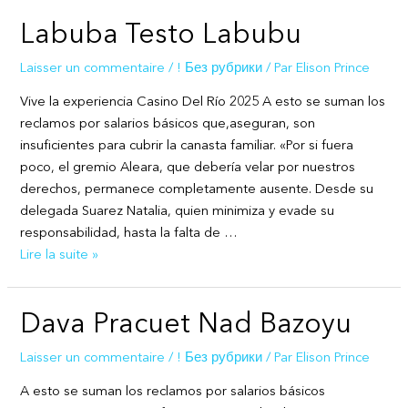
in
Labuba Testo Labubu
the
Modern
Laisser un commentaire
/
! Без рубрики
/ Par
Elison Prince
World
Vive la experiencia Casino Del Río 2025 A esto se suman los
reclamos por salarios básicos que,aseguran, son
insuficientes para cubrir la canasta familiar. «Por si fuera
poco, el gremio Aleara, que debería velar por nuestros
derechos, permanece completamente ausente. Desde su
delegada Suarez Natalia, quien minimiza y evade su
responsabilidad, hasta la falta de …
Labuba
Lire la suite »
Testo
Labubu
Dava Pracuet Nad Bazoyu
Laisser un commentaire
/
! Без рубрики
/ Par
Elison Prince
A esto se suman los reclamos por salarios básicos