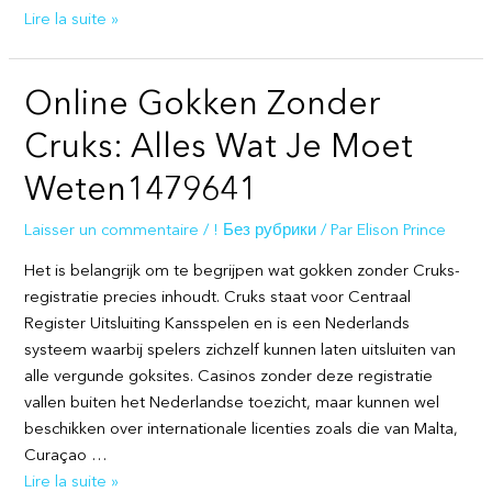
Pregabalin
Lire la suite »
Lyrica
Online
Online Gokken Zonder
Prescription
for
Cruks: Alles Wat Je Moet
Fibromyalgia
&
Weten1479641
Pain
Relief
Laisser un commentaire
/
! Без рубрики
/ Par
Elison Prince
Het is belangrijk om te begrijpen wat gokken zonder Cruks-
registratie precies inhoudt. Cruks staat voor Centraal
Register Uitsluiting Kansspelen en is een Nederlands
systeem waarbij spelers zichzelf kunnen laten uitsluiten van
alle vergunde goksites. Casinos zonder deze registratie
vallen buiten het Nederlandse toezicht, maar kunnen wel
beschikken over internationale licenties zoals die van Malta,
Curaçao …
Online
Lire la suite »