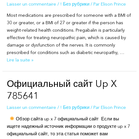
Laisser un commentaire
/
! Без рубрики
/ Par
Elison Prince
Short
History
Most medications are prescribed for someone with a BMI of
30 or greater, or a BMI of 27 or greater if the person has
weight-related health conditions. Pregabalin is particularly
effective for treating neuropathic pain, which is caused by
damage or dysfunction of the nerves. It is commonly
prescribed for conditions such as diabetic neuropathy, …
Pregabalin
Lire la suite »
Capsules
Официальный сайт Up X
785641
Laisser un commentaire
/
! Без рубрики
/ Par
Elison Prince
Обзор сайта up x 7 официальный сайт Если вы
ищете надежный источник информации о продукте up x 7
официальный сайт, то эта статья поможет вам