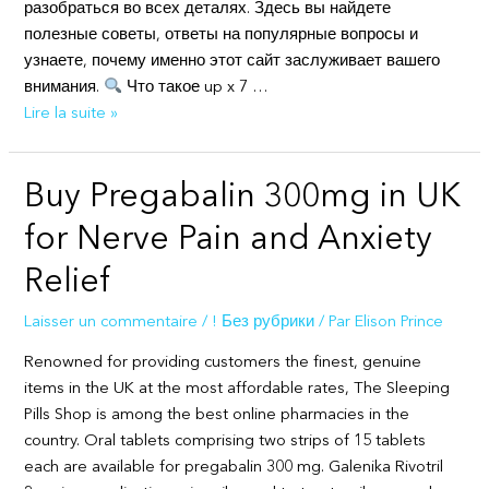
разобраться во всех деталях. Здесь вы найдете
полезные советы, ответы на популярные вопросы и
узнаете, почему именно этот сайт заслуживает вашего
внимания.
Что такое up x 7 …
Официальный
Lire la suite »
сайт
Up
Buy Pregabalin 300mg in UK
X
785641
for Nerve Pain and Anxiety
Relief
Laisser un commentaire
/
! Без рубрики
/ Par
Elison Prince
Renowned for providing customers the finest, genuine
items in the UK at the most affordable rates, The Sleeping
Pills Shop is among the best online pharmacies in the
country. Oral tablets comprising two strips of 15 tablets
each are available for pregabalin 300 mg. Galenika Rivotril