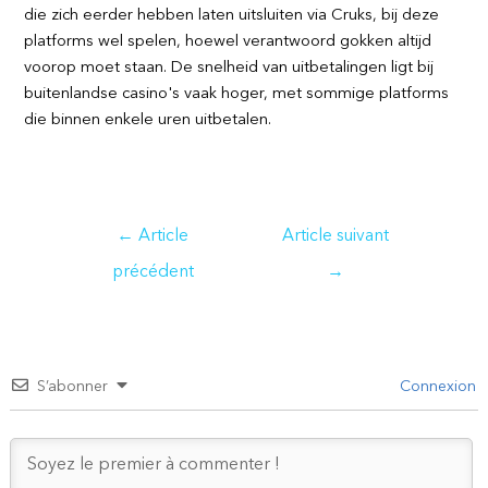
die zich eerder hebben laten uitsluiten via Cruks, bij deze
platforms wel spelen, hoewel verantwoord gokken altijd
voorop moet staan. De snelheid van uitbetalingen ligt bij
buitenlandse casino's vaak hoger, met sommige platforms
die binnen enkele uren uitbetalen.
Navigation
←
Article
Article suivant
de
précédent
→
l’article
S’abonner
Connexion