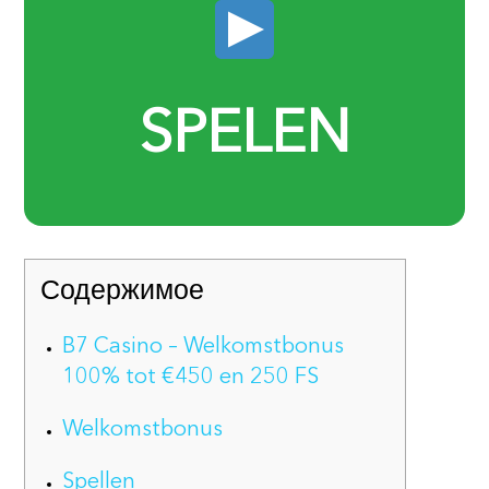
SPELEN
Содержимое
B7 Casino – Welkomstbonus
100% tot €450 en 250 FS
Welkomstbonus
Spellen