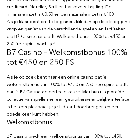
creditcard, Neteller, Skrill en bankoverschrijding. De
minimale inzet is €0,50 en de maximale inzet is €100.
Als je klaar bent om te beginnen, klik dan op de « Inloggen »
knop en geniet van de verschillende spellen en faciliteiten
die B7 Casino aanbiedt. Welkomstbonus 100% tot €450 en
250 free spins wacht je!
B7 Casino – Welkomstbonus 100%
tot €450 en 250 FS
Als je op zoek bent naar een online casino dat je
welkomstbonus van 100% tot €450 en 250 free spins biedt,
dan is B7 Casino de perfecte keuze. Met hun uitgebreide
collectie van spellen en een gebruikersvriendelijke interface,
is het een plek waar je je tijd kunt doorbrengen en een
goede keer kunt hebben.
Welkomstbonus
B7 Casino biedt een welkomstbonus van 100% tot €450,