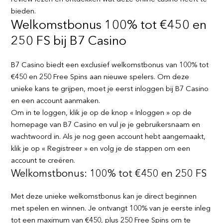
bieden.
Welkomstbonus 100% tot €450 en
250 FS bij B7 Casino
B7 Casino biedt een exclusief welkomstbonus van 100% tot
€450 en 250 Free Spins aan nieuwe spelers. Om deze
unieke kans te grijpen, moet je eerst inloggen bij B7 Casino
en een account aanmaken.
Om in te loggen, klik je op de knop « Inloggen » op de
homepage van B7 Casino en vul je je gebruikersnaam en
wachtwoord in. Als je nog geen account hebt aangemaakt,
klik je op « Registreer » en volg je de stappen om een
account te creëren.
Welkomstbonus: 100% tot €450 en 250 FS
Met deze unieke welkomstbonus kan je direct beginnen
met spelen en winnen. Je ontvangt 100% van je eerste inleg
tot een maximum van €450, plus 250 Free Spins om te