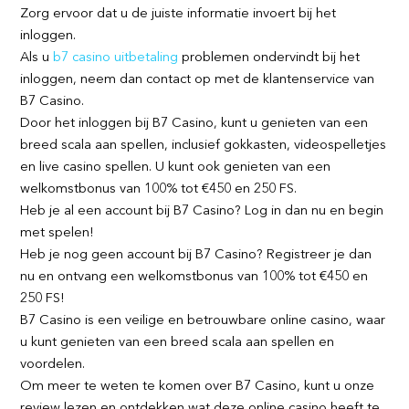
Zorg ervoor dat u de juiste informatie invoert bij het
inloggen.
Als u
b7 casino uitbetaling
problemen ondervindt bij het
inloggen, neem dan contact op met de klantenservice van
B7 Casino.
Door het inloggen bij B7 Casino, kunt u genieten van een
breed scala aan spellen, inclusief gokkasten, videospelletjes
en live casino spellen. U kunt ook genieten van een
welkomstbonus van 100% tot €450 en 250 FS.
Heb je al een account bij B7 Casino? Log in dan nu en begin
met spelen!
Heb je nog geen account bij B7 Casino? Registreer je dan
nu en ontvang een welkomstbonus van 100% tot €450 en
250 FS!
B7 Casino is een veilige en betrouwbare online casino, waar
u kunt genieten van een breed scala aan spellen en
voordelen.
Om meer te weten te komen over B7 Casino, kunt u onze
review lezen en ontdekken wat deze online casino heeft te