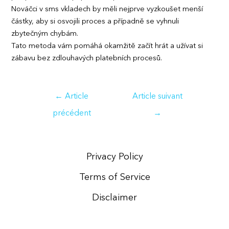
Nováčci v sms vkladech by měli nejprve vyzkoušet menší
částky, aby si osvojili proces a případně se vyhnuli
zbytečným chybám.
Tato metoda vám pomáhá okamžitě začít hrát a užívat si
zábavu bez zdlouhavých platebních procesů.
Navigation
←
Article
Article suivant
de
précédent
→
l’article
Privacy Policy
Terms of Service
Disclaimer