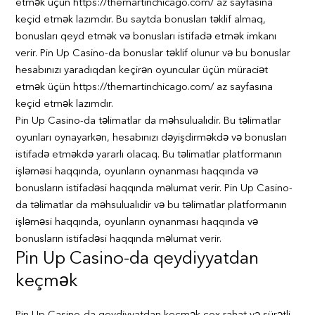
etmək üçün https://themartinchicago.com/ az sayfasına
keçid etmək lazımdır. Bu saytda bonusları təklif almaq,
bonusları qeyd etmək və bonusları istifadə etmək imkanı
verir. Pin Up Casino-da bonuslar təklif olunur və bu bonuslar
hesabınızı yaradıqdan keçirən oyuncular üçün müraciət
etmək üçün https://themartinchicago.com/ az sayfasına
keçid etmək lazımdır.
Pin Up Casino-da təlimatlar da məhsulualıdir. Bu təlimatlar
oyunları oynayarkən, hesabınızı dəyişdirməkdə və bonusları
istifadə etməkdə yararlı olacaq. Bu təlimatlar platformanın
işləməsi haqqında, oyunların oynanması haqqında və
bonusların istifadəsi haqqında məlumat verir. Pin Up Casino-
da təlimatlar da məhsulualıdir və bu təlimatlar platformanın
işləməsi haqqında, oyunların oynanması haqqında və
bonusların istifadəsi haqqında məlumat verir.
Pin Up Casino-da qeydiyyatdan
keçmək