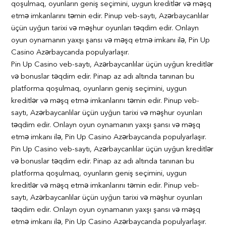
qoşulmaq, oyunların geniş seçimini, uygun kreditlər və məşq
etmə imkanlarını təmin edir. Pinup veb-saytı, Azərbaycanlılar
üçün uyğun tarixi və məşhur oyunları təqdim edir. Onlayn
oyun oynamanın yaxşı şansı və məşq etmə imkanı ilə, Pin Up
Casino Azərbaycanda populyarlaşır.
Pin Up Casino veb-saytı, Azərbaycanlılar üçün uyğun kreditlər
və bonuslar təqdim edir. Pinap az adı altında tanınan bu
platforma qoşulmaq, oyunların geniş seçimini, uygun
kreditlər və məşq etmə imkanlarını təmin edir. Pinup veb-
saytı, Azərbaycanlılar üçün uyğun tarixi və məşhur oyunları
təqdim edir. Onlayn oyun oynamanın yaxşı şansı və məşq
etmə imkanı ilə, Pin Up Casino Azərbaycanda populyarlaşır.
Pin Up Casino veb-saytı, Azərbaycanlılar üçün uyğun kreditlər
və bonuslar təqdim edir. Pinap az adı altında tanınan bu
platforma qoşulmaq, oyunların geniş seçimini, uygun
kreditlər və məşq etmə imkanlarını təmin edir. Pinup veb-
saytı, Azərbaycanlılar üçün uyğun tarixi və məşhur oyunları
təqdim edir. Onlayn oyun oynamanın yaxşı şansı və məşq
etmə imkanı ilə, Pin Up Casino Azərbaycanda populyarlaşır.