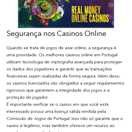
Segurança nos Casinos Online
Quando se trata de jogos de azar online, a segurança é
uma prioridade. Os melhores casinos online em Portugal
utilizam tecnologia de criptografia avançada para proteger
os dados dos jogadores e garantir que as transações
financeiras sejam realizadas de forma segura. Além disso,
os casinos licenciados são obrigados a seguir regulamentos
rigorosos que garantem a integridade dos jogos e a
proteção do jogador.
É importante verificar se o casino em que você está
interessado possui uma licença válida emitida pela
Comissão de Jogos de Portugal. Isso não só garante que o
casino é legítimo, mas também oferece um recurso ao