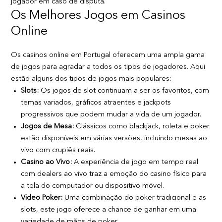
jogador em caso de disputa.
Os Melhores Jogos em Casinos
Online
Os casinos online em Portugal oferecem uma ampla gama
de jogos para agradar a todos os tipos de jogadores. Aqui
estão alguns dos tipos de jogos mais populares:
Slots:
Os jogos de slot continuam a ser os favoritos, com
temas variados, gráficos atraentes e jackpots
progressivos que podem mudar a vida de um jogador.
Jogos de Mesa:
Clássicos como blackjack, roleta e poker
estão disponíveis em várias versões, incluindo mesas ao
vivo com crupiês reais.
Casino ao Vivo:
A experiência de jogo em tempo real
com dealers ao vivo traz a emoção do casino físico para
a tela do computador ou dispositivo móvel.
Video Poker:
Uma combinação do poker tradicional e as
slots, este jogo oferece a chance de ganhar em uma
variedade de mãos de poker.