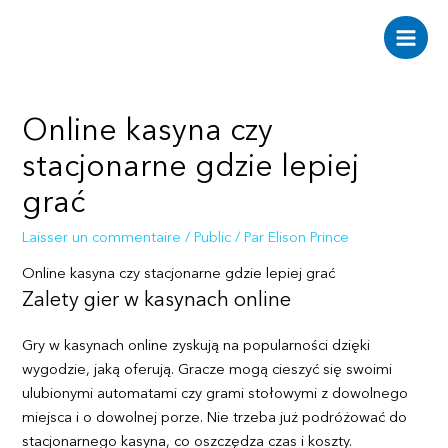
Aller
au
Main
contenu
Men
Online kasyna czy
stacjonarne gdzie lepiej
grać
Laisser un commentaire
/
Public
/ Par
Elison Prince
Online kasyna czy stacjonarne gdzie lepiej grać
Zalety gier w kasynach online
Gry w kasynach online zyskują na popularności dzięki
wygodzie, jaką oferują. Gracze mogą cieszyć się swoimi
ulubionymi automatami czy grami stołowymi z dowolnego
miejsca i o dowolnej porze. Nie trzeba już podróżować do
stacjonarnego kasyna, co oszczędza czas i koszty.