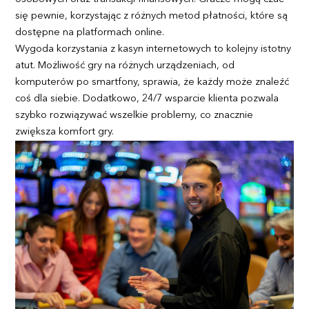
się pewnie, korzystając z różnych metod płatności, które są
dostępne na platformach online.
Wygoda korzystania z kasyn internetowych to kolejny istotny
atut. Możliwość gry na różnych urządzeniach, od
komputerów po smartfony, sprawia, że każdy może znaleźć
coś dla siebie. Dodatkowo, 24/7 wsparcie klienta pozwala
szybko rozwiązywać wszelkie problemy, co znacznie
zwiększa komfort gry.