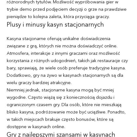
różnorodnych tytułów. Możliwość wypróbowania gier w
trybie demo przed podjęciem decyzji o grze na prawdziwe
pieniądze to kolejna zaleta, która przyciąga graczy.
Plusy i minusy kasyn stacjonarnych
Kasyna stacjonarne oferują unikalne doświadczenia
związane z grą, których nie można doświadczyć online.
Atmosfera, interakcje z innymi graczami oraz możliwość
korzystania z różnych udogodnień, takich jak restauracje czy
bary, sprawiają, że wiele osób preferuje tradycyjne kasyna.
Dodatkowo, gry na żywo w kasynach stacjonarnych są dla
wielu graczy bardziej atrakcyjne.
Niemniej jednak, stacjonarne kasyna mogą być mniej
wygodne. Często wiążą się z koniecznością dojazdu i
ograniczonym czasem gry. Dla osób, które nie mieszkają
blisko kasyna, podróżowanie może być uciążliwe. Ponadto,
w takich miejscach brakuje często bonusów, które są
dostępne w kasynach online.
Gry z najlepszymi szansami w kasynach