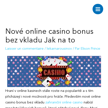
Aller
au
Main
contenu
Men
Nové online casino bonus
bez vkladu Jak na to
Laisser un commentaire
/
lekarnarousinov
/ Par
Elison Prince
Hraní v online kasinech stále roste na popularitě a s tím
přicházejí i nové možnosti pro hráče. Především nové online
casino bonus bez vkladu
zahraniční online casino
nabízí