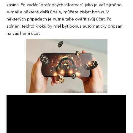
kasina. Po zadání potřebných informací, jako je vaše jméno,
e-mail a některé další údaje, můžete získat bonus. V
některých případech je nutné také ověřit svůj účet. Po
splnění těchto kroků by měl být bonus automaticky připsán
na váš herní účet.