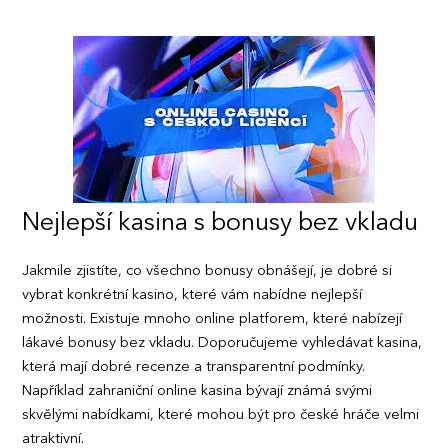
Nejlepší kasina s bonusy bez vkladu
Jakmile zjistíte, co všechno bonusy obnášejí, je dobré si
vybrat konkrétní kasino, které vám nabídne nejlepší
možnosti. Existuje mnoho online platforem, které nabízejí
lákavé bonusy bez vkladu. Doporučujeme vyhledávat kasina,
která mají dobré recenze a transparentní podmínky.
Například zahraniční online kasina bývají známá svými
skvělými nabídkami, které mohou být pro české hráče velmi
atraktivní.