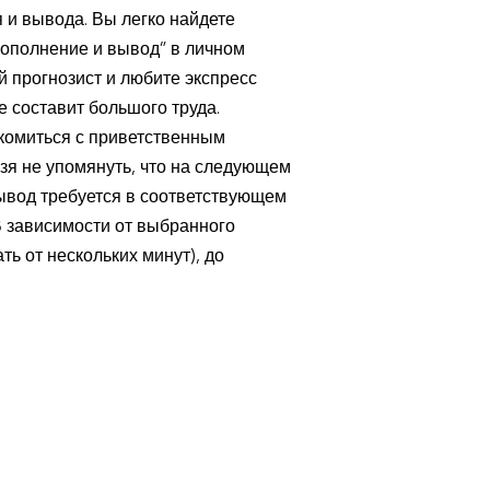
 и вывода. Вы легко найдете
Пополнение и вывод” в личном
й прогнозист и любите экспресс
не составит большого труда.
комиться с приветственным
зя не упомянуть, что на следующем
ывод требуется в соответствующем
В зависимости от выбранного
ь от нескольких минут), до