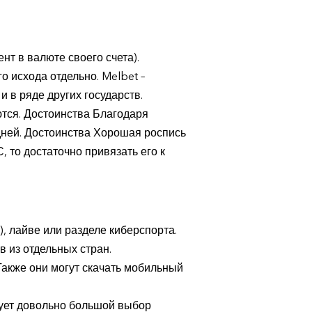
т в валюте своего счета).
о исхода отдельно. Melbet –
 в ряде других государств.
ются. Достоинства Благодаря
дней. Достоинства Хорошая роспись
 то достаточно привязать его к
, лайве или разделе киберспорта.
 из отдельных стран.
Также они могут скачать мобильный
ует довольно большой выбор