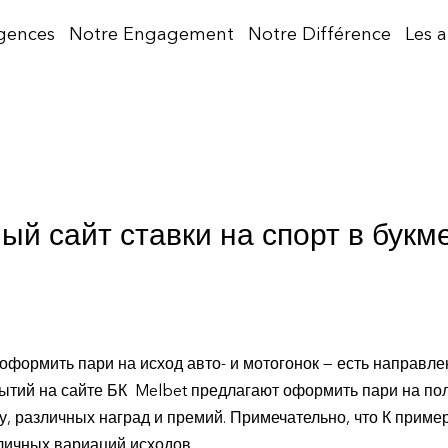
gences
Notre Engagement
Notre Différence
Les 
й сайт ставки на спорт в букм
оформить пари на исход авто- и мотогонок — есть направле
ытий на сайте БК Melbet предлагают оформить пари на пол
у, различных наград и премий.
Примечательно, что К пример
личных вариаций исходов.