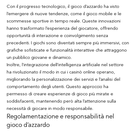
Con il progresso tecnologico, il gioco d’azzardo ha visto
l’emergere di nuove tendenze, come il gioco mobile e le
scommesse sportive in tempo reale. Queste innovazioni
hanno trasformato l’esperienza del giocatore, offrendo
opportunità di interazione e coinvolgimento senza
precedenti. I giochi sono diventati sempre più immersivi, con
grafiche sofisticate e funzionalità interattive che attraggono
un pubblico giovane e dinamico.
Inoltre, l’integrazione dell’intelligenza artificiale nel settore
ha rivoluzionato il modo in cui i casinò online operano,
migliorando la personalizzazione dei servizi e l’analisi del
comportamento degli utenti. Questo approccio ha
permesso di creare esperienze di gioco più mirate e
soddisfacenti, mantenendo però alta l’attenzione sulla
necessità di giocare in modo responsabile.
Regolamentazione e responsabilità nel
gioco d’azzardo