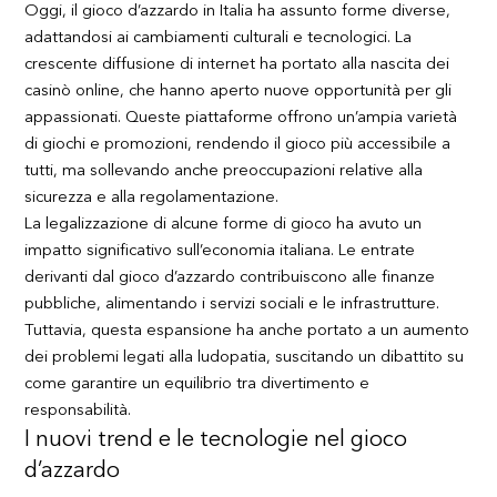
Oggi, il gioco d’azzardo in Italia ha assunto forme diverse,
adattandosi ai cambiamenti culturali e tecnologici. La
crescente diffusione di internet ha portato alla nascita dei
casinò online, che hanno aperto nuove opportunità per gli
appassionati. Queste piattaforme offrono un’ampia varietà
di giochi e promozioni, rendendo il gioco più accessibile a
tutti, ma sollevando anche preoccupazioni relative alla
sicurezza e alla regolamentazione.
La legalizzazione di alcune forme di gioco ha avuto un
impatto significativo sull’economia italiana. Le entrate
derivanti dal gioco d’azzardo contribuiscono alle finanze
pubbliche, alimentando i servizi sociali e le infrastrutture.
Tuttavia, questa espansione ha anche portato a un aumento
dei problemi legati alla ludopatia, suscitando un dibattito su
come garantire un equilibrio tra divertimento e
responsabilità.
I nuovi trend e le tecnologie nel gioco
d’azzardo