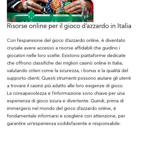
Risorse online per il gioco d’azzardo in Italia
Con l’espansione del gioco d’azzardo online, è diventato
cruciale avere accesso a risorse affidabili che guidino i
giocatori nelle loro scelte. Esistono piattaforme dedicate
che offrono classifiche dei migliori casinò online in Italia,
valutando criteri come la sicurezza, i bonus e la qualità del
supporto clienti. Questi strumenti possono aiutare gli utenti
a trovare il casinò più adatto alle loro esigenze di gioco.
La consapevolezza e l’informazione sono chiave per una
esperienza di gioco sicura e divertente. Quindi, prima di
immergersi nel mondo del gioco d’azzardo online, è
fondamentale informarsi e scegliere con attenzione, per
garantire un’esperienza soddisfacente e responsabile.