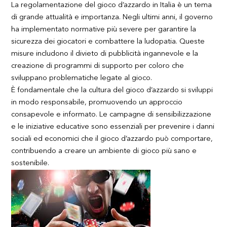
La regolamentazione del gioco d’azzardo in Italia è un tema
di grande attualità e importanza. Negli ultimi anni, il governo
ha implementato normative più severe per garantire la
sicurezza dei giocatori e combattere la ludopatia. Queste
misure includono il divieto di pubblicità ingannevole e la
creazione di programmi di supporto per coloro che
sviluppano problematiche legate al gioco.
È fondamentale che la cultura del gioco d’azzardo si sviluppi
in modo responsabile, promuovendo un approccio
consapevole e informato. Le campagne di sensibilizzazione
e le iniziative educative sono essenziali per prevenire i danni
sociali ed economici che il gioco d’azzardo può comportare,
contribuendo a creare un ambiente di gioco più sano e
sostenibile.