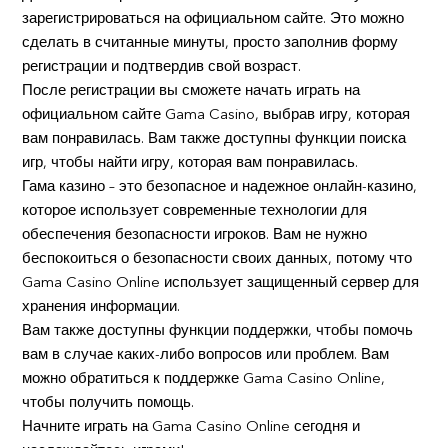
зарегистрироваться на официальном сайте. Это можно
сделать в считанные минуты, просто заполнив форму
регистрации и подтвердив свой возраст.
После регистрации вы сможете начать играть на
официальном сайте Gama Casino, выбрав игру, которая
вам понравилась. Вам также доступны функции поиска
игр, чтобы найти игру, которая вам понравилась.
Гама казино – это безопасное и надежное онлайн-казино,
которое использует современные технологии для
обеспечения безопасности игроков. Вам не нужно
беспокоиться о безопасности своих данных, потому что
Gama Casino Online использует защищенный сервер для
хранения информации.
Вам также доступны функции поддержки, чтобы помочь
вам в случае каких-либо вопросов или проблем. Вам
можно обратиться к поддержке Gama Casino Online,
чтобы получить помощь.
Начните играть на Gama Casino Online сегодня и