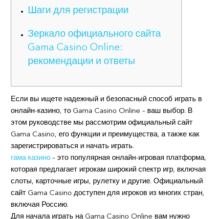
Шаги для регистрации
Зеркало официального сайта
Gama Casino Online:
рекомендации и ответы
Если вы ищете надежный и безопасный способ играть в
онлайн-казино, то Gama Casino Online – ваш выбор. В
этом руководстве мы рассмотрим официальный сайт
Gama Casino, его функции и преимущества, а также как
зарегистрироваться и начать играть.
гама казино
– это популярная онлайн-игровая платформа,
которая предлагает игрокам широкий спектр игр, включая
слоты, карточные игры, рулетку и другие. Официальный
сайт Gama Casino доступен для игроков из многих стран,
включая Россию.
Для начала играть на Gama Casino Online вам нужно