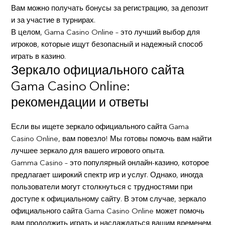
Вам можно получать бонусы за регистрацию, за депозит
и за участие в турнирах.
В целом, Gama Casino Online – это лучший выбор для
игроков, которые ищут безопасный и надежный способ
играть в казино.
Зеркало официального сайта
Gama Casino Online:
рекомендации и ответы
Если вы ищете зеркало официального сайта Gama
Casino Online, вам повезло! Мы готовы помочь вам найти
лучшее зеркало для вашего игрового опыта.
Gamma Casino – это популярный онлайн-казино, которое
предлагает широкий спектр игр и услуг. Однако, иногда
пользователи могут столкнуться с трудностями при
доступе к официальному сайту. В этом случае, зеркало
официального сайта Gama Casino Online может помочь
вам продолжить играть и наслаждаться вашим временем.