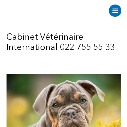
Aller
au
Main
contenu
Men
Cabinet Vétérinaire
International 022 755 55 33