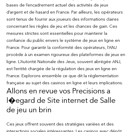
bases de l’encadrement actuel des activités de jeux
d’argent et de hasard en France. Par ailleurs, les opérateurs
sont tenus de fournir aux joueurs des informations claires
concernant les règles de jeu et les chances de gain. Ces
mesures strictes sont essentielles pour maintenir la
confiance du public envers le système de jeux en ligne en
France. Pour garantir la conformité des opérateurs, l’ANJ
procède à un examen rigoureux des plateformes de jeux en
ligne. L’Autorité Nationale des Jeux, souvent abrégée ANJ,
est l’entité chargée de la régulation des jeux en ligne en
France. Explorons ensemble ce que dit la réglementation
française au sujet des casinos en ligne et leurs implications.
Allons en revue vos Precisions a
l�egard de Site internet de Salle
de jeu un brin
Ces jeux offrent souvent des stratégies variées et des
interactions sociales intéressantes. Les casinos avec dépôt