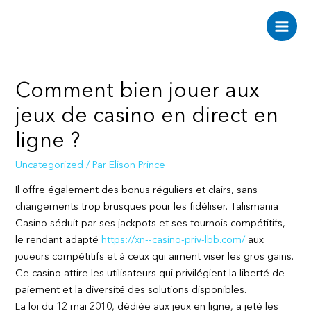
Aller
au
Main
contenu
Men
Comment bien jouer aux
jeux de casino en direct en
ligne ?
Uncategorized
/ Par
Elison Prince
Il offre également des bonus réguliers et clairs, sans
changements trop brusques pour les fidéliser. Talismania
Casino séduit par ses jackpots et ses tournois compétitifs,
le rendant adapté
https://xn--casino-priv-lbb.com/
aux
joueurs compétitifs et à ceux qui aiment viser les gros gains.
Ce casino attire les utilisateurs qui privilégient la liberté de
paiement et la diversité des solutions disponibles.
La loi du 12 mai 2010, dédiée aux jeux en ligne, a jeté les