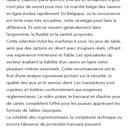
hasard. Casinos, paris sportifs, loteries et tendances crypto
n’ont plus de secret pour moi. Le marché belge des casinos
en ligne évolue rapidement. En Belgique, où la concurrence
est forte mais très encadrée, cette stratégie peut faire la
différence. Et cela se ressent généralement dans
l’ergonomie, la fluidité et la variété proposée.
Cette sélection inclut les machines à sous, les jeux de table,
ainsi que des options en direct avec croupiers réels, offrant
une expérience immersive et fiable. Les spécialistes du
secteur évaluent la fiabilité d’un casino en ligne selon
plusieurs critères essentiels. Cette reconnaissance est le
fruit d’une analyse rigoureuse portant sur la sécurité, la
qualité des jeux et le service client. Les transactions sont
cryptées et traitées conformément aux exigences
réglementaires. Le vidéo poker, le baccarat et d’autres jeux
de cartes complètent l’offre pour les joueurs appréciant les
formats de tables classiques.
La volatilité des cryptomonnaies, la complexité technique ou
encore l’absence de protection bancaire peuvent