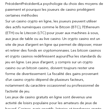
PrécédentPrécédentLa psychologie du choix des moyens de
paiement et pourquoi les joueurs de casino privilégient
certaines méthodes
Sur un casino crypto en ligne, les joueurs peuvent utiliser
des actifs numériques comme le Bitcoin (BTC), l’Ethereum
(ETH) ou le Litecoin (LTC) pour jouer aux machines à sous,
aux jeux de table ou au live casino. Un crypto casino est un
site de jeux d’argent en ligne qui permet de déposer, miser
et retirer des fonds en cryptomonnaies. Les bitcoin casinos
et crypto casinos redéfinissent aujourd’hui les standards du
jeu en ligne. Les jeux d’argent, y compris sur un crypto
casino ou un bitcoin casino, doivent toujours rester une
forme de divertissement. La fiscalité des gains provenant
d’un casino crypto dépend de plusieurs facteurs,
notamment du caractère occasionnel ou professionnel de
l’activité de jeu.
Les jeux de casino gratuits en ligne sont devenus une
activité de loisirs populaire pour les amateurs de jeux de