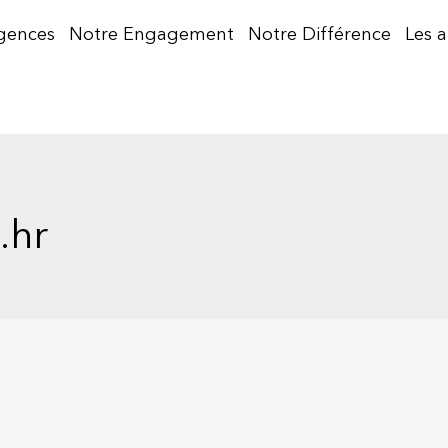
gences
Notre Engagement
Notre Différence
Les 
.hr