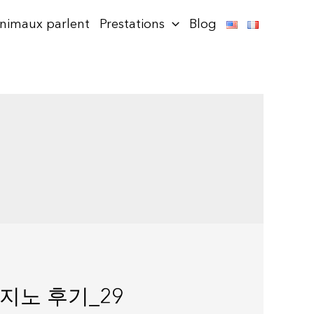
animaux parlent
Prestations
Blog
지노 후기_29