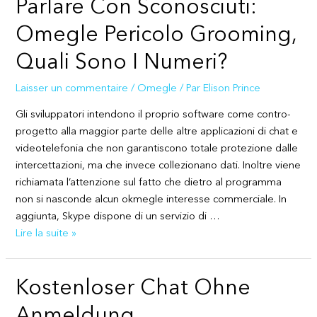
Parlare Con Sconosciuti:
E
Software
Omegle Pericolo Grooming,
Quali Sono I Numeri?
Laisser un commentaire
/
Omegle
/ Par
Elison Prince
Gli sviluppatori intendono il proprio software come contro-
progetto alla maggior parte delle altre applicazioni di chat e
videotelefonia che non garantiscono totale protezione dalle
intercettazioni, ma che invece collezionano dati. Inoltre viene
richiamata l’attenzione sul fatto che dietro al programma
non si nasconde alcun okmegle interesse commerciale. In
aggiunta, Skype dispone di un servizio di …
Una
Lire la suite »
Chat
Che
Kostenloser Chat Ohne
Consente
Di
Anmeldung