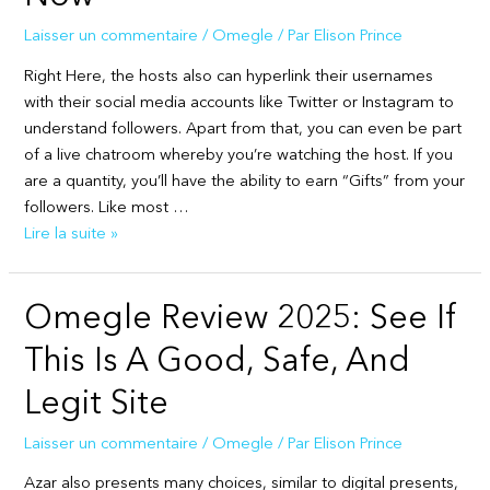
Chat
Die
Laisser un commentaire
/
Omegle
/ Par
Elison Prince
Besten
Right Here, the hosts also can hyperlink their usernames
Videochat
with their social media accounts like Twitter or Instagram to
De
understand followers. Apart from that, you can even be part
One
of a live chatroom whereby you’re watching the host. If you
On
are a quantity, you’ll have the ability to earn “Gifts” from your
One
followers. Like most …
Chat
Flippytalk:
Lire la suite »
Alternativen
Free
2025
Random
Omegle Review 2025: See If
Video
Chat
This Is A Good, Safe, And
Meet
Strangers
Legit Site
Now
Laisser un commentaire
/
Omegle
/ Par
Elison Prince
Azar also presents many choices, similar to digital presents,