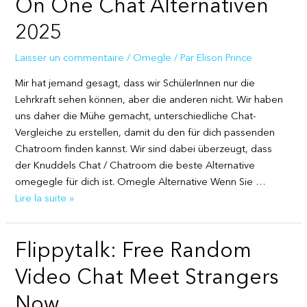
On One Chat Alternativen
2025
Laisser un commentaire
/
Omegle
/ Par
Elison Prince
Mir hat jemand gesagt, dass wir SchülerInnen nur die
Lehrkraft sehen können, aber die anderen nicht. Wir haben
uns daher die Mühe gemacht, unterschiedliche Chat-
Vergleiche zu erstellen, damit du den für dich passenden
Chatroom finden kannst. Wir sind dabei überzeugt, dass
der Knuddels Chat / Chatroom die beste Alternative
omegegle für dich ist. Omegle Alternative Wenn Sie …
Alternativen
Lire la suite »
Zu
Videochat
Flippytalk: Free Random
De
One
Video Chat Meet Strangers
On
One
Now