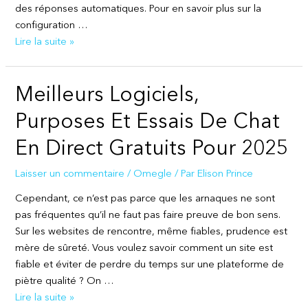
des réponses automatiques. Pour en savoir plus sur la
configuration …
Chat
Lire la suite »
En
Ligne
Meilleurs Logiciels,
:
Les
Purposes Et Essais De Chat
Meilleurs
Logiciels
En Direct Gratuits Pour 2025
Laisser un commentaire
/
Omegle
/ Par
Elison Prince
Cependant, ce n’est pas parce que les arnaques ne sont
pas fréquentes qu’il ne faut pas faire preuve de bon sens.
Sur les websites de rencontre, même fiables, prudence est
mère de sûreté. Vous voulez savoir comment un site est
fiable et éviter de perdre du temps sur une plateforme de
piètre qualité ? On …
Meilleurs
Lire la suite »