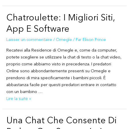
Logiciels,
Purposes
Chatroulette: I Migliori Siti,
Et
Essais
App E Software
De
Chat
Laisser un commentaire
/
Omegle
/ Par
Elison Prince
En
Recatevi alla Residence di Omegle e, come da computer,
Direct
potete scegliere se utilizzare la chat di testo o la chat video,
Gratuits
proprio come abbiamo visto in precedenza. I predatori
Pour
Online sono abbondantemente presenti su Omegle e
2025
prendono di mira specificamente i bambini piccoli. È
abbastanza facile per questi predatori entrare in contatto
con un bambino …
Chatroulette:
Lire la suite »
I
Migliori
Una Chat Che Consente Di
Siti,
App