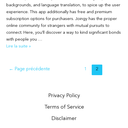
backgrounds, and language translation, to spice up the user
experience. This app additionally has free and premium
subscription options for purchasers. Joingy has the proper
online community for strangers with mutual pursuits to
connect. Here, you’ll discover a way to kind significant bonds
with people you …
Omegle
Lire la suite »
Review
2025:
See
Pagination
←
Page précédente
1
2
If
des
This
publications
Is
A
Privacy Policy
Good,
Terms of Service
Safe,
And
Disclaimer
Legit