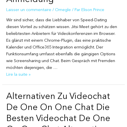
Parlare
Con
Laisser un commentaire
/
Omegle
/ Par
Elison Prince
Sconosciuti:
Wir sind sicher, dass die Liebhaber von Speed-Dating
Omegle
diesen Vorteil zu schätzen wissen. Jitsi Meet gehört zu den
Pericolo
beliebtesten Anbietern für Videokonferenzen im Browser.
Grooming,
Es glänzt mit einem Chrome-Plugin, das eine praktische
Quali
Kalender und Office365 Integration ermöglicht. Der
Sono
Funktionsumfang umfasst ebenfalls die gängigen Options
I
wie Screensharing und Chat. Beim Gespräch mit Fremden
Numeri?
möchten diejenigen, die …
Kostenloser
Lire la suite »
Chat
Ohne
Alternativen Zu Videochat
Anmeldung
De One On One Chat Die
Besten Videochat De One