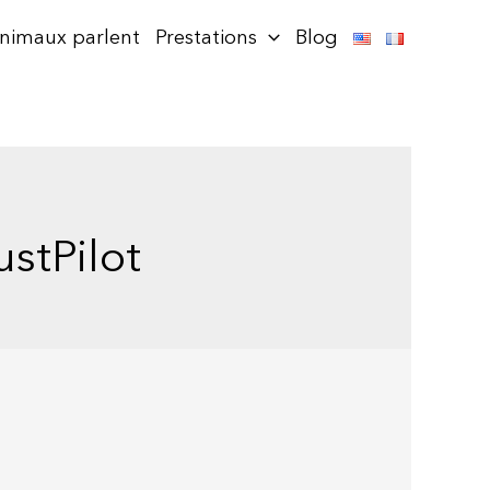
animaux parlent
Prestations
Blog
stPilot