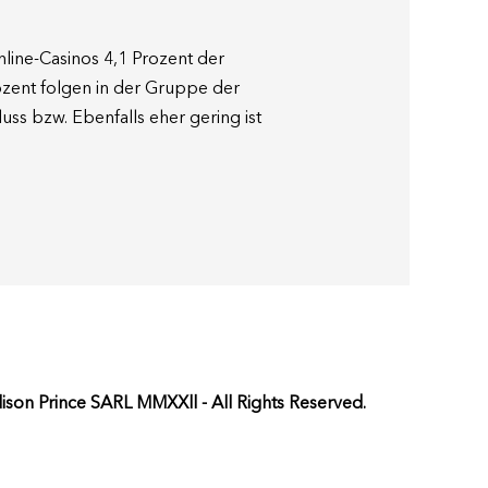
nline-Casinos 4,1 Prozent der
rozent folgen in der Gruppe der
ss bzw. Ebenfalls eher gering ist
ison Prince SARL MMXXll - All Rights Reserved.