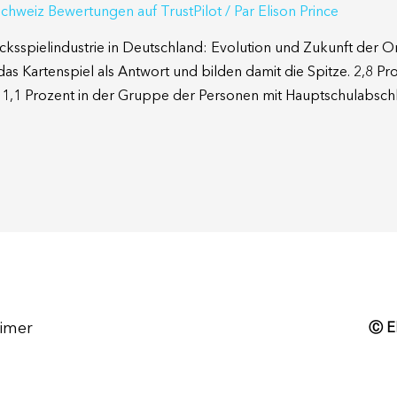
chweiz Bewertungen auf TrustPilot
/ Par
Elison Prince
cksspielindustrie in Deutschland: Evolution und Zukunft der O
das Kartenspiel als Antwort und bilden damit die Spitze. 2,8 P
 1,1 Prozent in der Gruppe der Personen mit Hauptschulabschlu
aimer
Ⓒ El