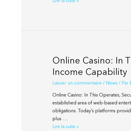
Métodos
Lire la suite »
en
de
2026
Pago
con
Retiros
Más
Rápidos:
Cómo
Online Casino: In 
Acceder
Income Capability
a
Tus
Laisser un commentaire
/
News
/ Par
Ganancias
Online Casino: In This Operates, Sec
al
established area of web-based enter
Instante
obligations. Today’s platforms provid
en
plus …
2026
Online
Lire la suite »