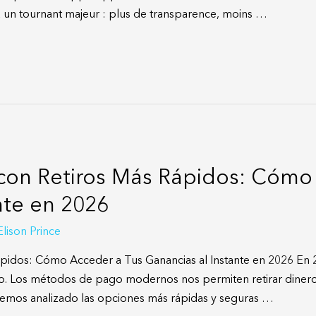
 à un tournant majeur : plus de transparence, moins …
on Retiros Más Rápidos: Cómo 
nte en 2026
Elison Prince
idos: Cómo Acceder a Tus Ganancias al Instante en 2026 En 2
o. Los métodos de pago modernos nos permiten retirar dinero ca
 Hemos analizado las opciones más rápidas y seguras …