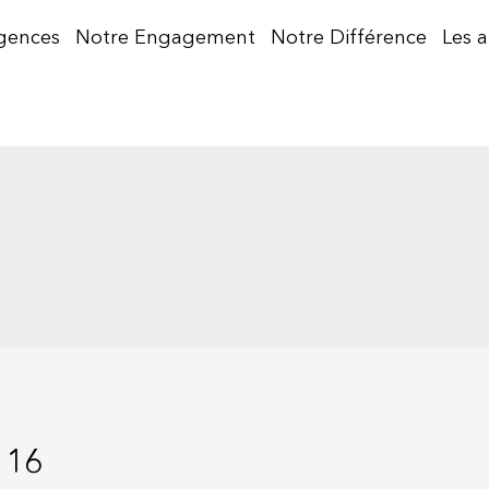
gences
Notre Engagement
Notre Différence
Les 
 16