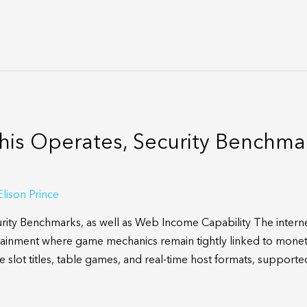
This Operates, Security Benchma
Elison Prince
urity Benchmarks, as well as Web Income Capability The inter
tainment where game mechanics remain tightly linked to mone
e slot titles, table games, and real-time host formats, support