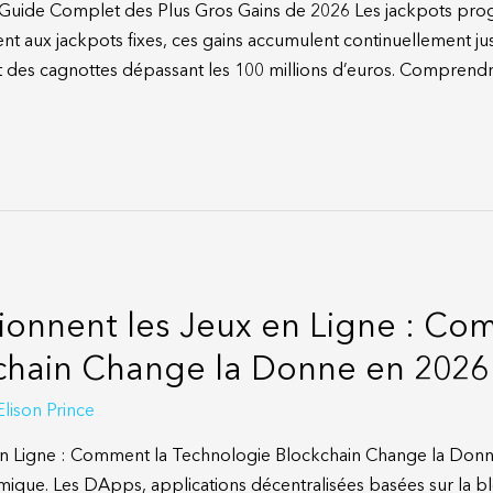
 Guide Complet des Plus Gros Gains de 2026 Les jackpots progr
nt aux jackpots fixes, ces gains accumulent continuellement j
ent des cagnottes dépassant les 100 millions d’euros. Compre
ionnent les Jeux en Ligne : Co
chain Change la Donne en 2026
Elison Prince
n Ligne : Comment la Technologie Blockchain Change la Donn
namique. Les DApps, applications décentralisées basées sur la 