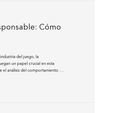
esponsable: Cómo
dustria del juego, la
uegan un papel crucial en esta
te el análisis del comportamiento …