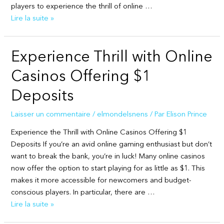
players to experience the thrill of online …
Explore
Lire la suite »
the
Benefits
Experience Thrill with Online
of
$1
Casinos Offering $1
Deposit
Casinos
Deposits
Online
Laisser un commentaire
/
elmondelsnens
/ Par
Elison Prince
Experience the Thrill with Online Casinos Offering $1
Deposits If you’re an avid online gaming enthusiast but don’t
want to break the bank, you’re in luck! Many online casinos
now offer the option to start playing for as little as $1. This
makes it more accessible for newcomers and budget-
conscious players. In particular, there are …
Experience
Lire la suite »
Thrill