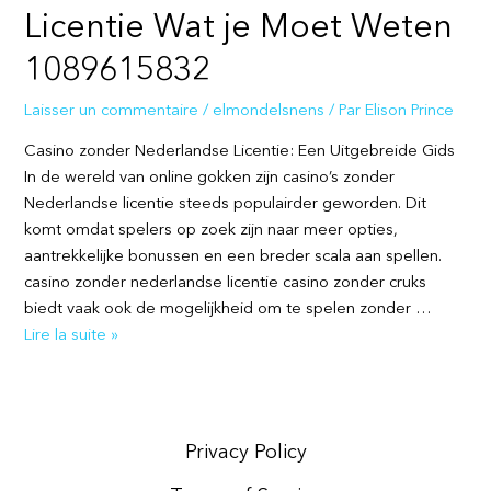
Euro
Licentie Wat je Moet Weten
Bonus
ohne
1089615832
Einzahlung
–
Laisser un commentaire
/
elmondelsnens
/ Par
Elison Prince
Top
Casino zonder Nederlandse Licentie: Een Uitgebreide Gids
Online
In de wereld van online gokken zijn casino’s zonder
Casinos
Nederlandse licentie steeds populairder geworden. Dit
komt omdat spelers op zoek zijn naar meer opties,
aantrekkelijke bonussen en een breder scala aan spellen.
casino zonder nederlandse licentie casino zonder cruks
biedt vaak ook de mogelijkheid om te spelen zonder …
Casino
Lire la suite »
zonder
Nederlandse
Licentie
Wat
Privacy Policy
je