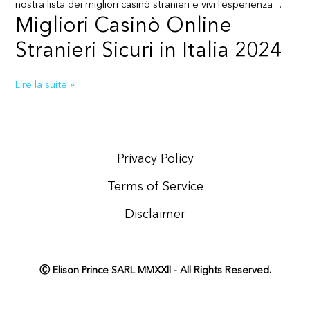
nostra lista dei migliori casinò stranieri e vivi l’esperienza …
Migliori Casinò Online
Stranieri Sicuri in Italia 2024
Lire la suite »
Privacy Policy
Terms of Service
Disclaimer
Ⓒ Elison Prince SARL MMXXll - All Rights Reserved.