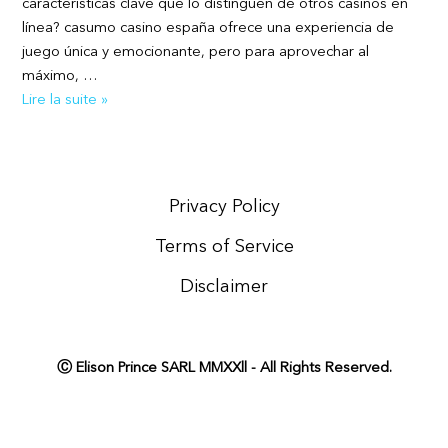
características clave que lo distinguen de otros casinos en
línea? casumo casino españa ofrece una experiencia de
juego única y emocionante, pero para aprovechar al
máximo, …
Descubre
Lire la suite »
las
mejores
estrategias
para
Privacy Policy
ganar
en
Terms of Service
Casumo
Disclaimer
Ⓒ Elison Prince SARL MMXXll - All Rights Reserved.