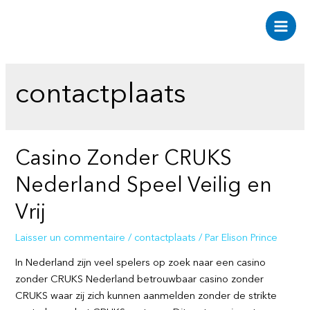
Aller
au
Main
contenu
Men
contactplaats
Casino Zonder CRUKS
Nederland Speel Veilig en
Vrij
Laisser un commentaire
/
contactplaats
/ Par
Elison Prince
In Nederland zijn veel spelers op zoek naar een casino
zonder CRUKS Nederland betrouwbaar casino zonder
CRUKS waar zij zich kunnen aanmelden zonder de strikte