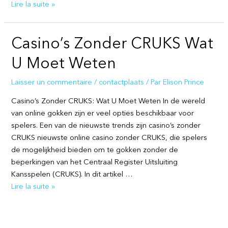
Ontdek
Lire la suite »
de
Beste
Casino’s Zonder CRUKS Wat
Casino’s
zonder
U Moet Weten
CRUKS
1381052457
Laisser un commentaire
/
contactplaats
/ Par
Elison Prince
Casino’s Zonder CRUKS: Wat U Moet Weten In de wereld
van online gokken zijn er veel opties beschikbaar voor
spelers. Een van de nieuwste trends zijn casino’s zonder
CRUKS nieuwste online casino zonder CRUKS, die spelers
de mogelijkheid bieden om te gokken zonder de
beperkingen van het Centraal Register Uitsluiting
Kansspelen (CRUKS). In dit artikel …
Casino’s
Lire la suite »
Zonder
CRUKS
Wat