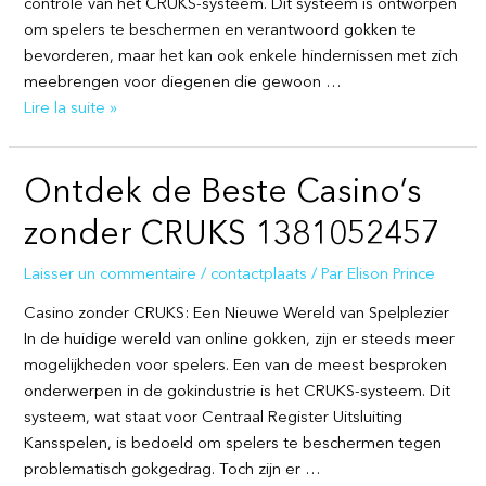
controle van het CRUKS-systeem. Dit systeem is ontworpen
om spelers te beschermen en verantwoord gokken te
bevorderen, maar het kan ook enkele hindernissen met zich
meebrengen voor diegenen die gewoon …
Casino
Lire la suite »
Zonder
CRUKS
Ontdek de Beste Casino’s
Nederland
Speel
zonder CRUKS 1381052457
Veilig
en
Laisser un commentaire
/
contactplaats
/ Par
Elison Prince
Vrij
Casino zonder CRUKS: Een Nieuwe Wereld van Spelplezier
In de huidige wereld van online gokken, zijn er steeds meer
mogelijkheden voor spelers. Een van de meest besproken
onderwerpen in de gokindustrie is het CRUKS-systeem. Dit
systeem, wat staat voor Centraal Register Uitsluiting
Kansspelen, is bedoeld om spelers te beschermen tegen
problematisch gokgedrag. Toch zijn er …