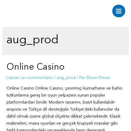
Aller
au
Main
contenu
Men
aug_prod
Online Casino
Laisser un commentaire
/
aug_prod
/ Par
Elison Prince
Online Casino Online Casino, çevrimiçi kumarhane ve bahis
tutkunlarına geniş bir oyun yelpazesi sunan popüler
platformlardan biridir. Modern tasarımı, basit kullanılabilir
arayüzü ve Türkçe dil desteğiyle Türkiye’deki kullanıcılar da
dâhil olmak üzere global ölçekte dikkat çekmektedir. Klasik
makineleri, masa oyunları ve gerçek krupiyeli masalar gibi
farklı kategorilerdeki seçenekleriyle hem deneyimli