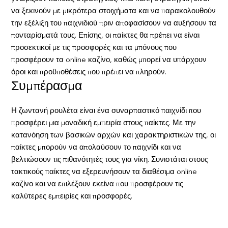
να ξεκινούν με μικρότερα στοιχήματα και να παρακολουθούν
την εξέλιξη του παιχνιδιού πριν αποφασίσουν να αυξήσουν τα
πονταρίσματά τους. Επίσης, οι παίκτες θα πρέπει να είναι
προσεκτικοί με τις προσφορές και τα μπόνους που
προσφέρουν τα online καζίνο, καθώς μπορεί να υπάρχουν
όροι και προϋποθέσεις που πρέπει να πληρούν.
Συμπέρασμα
Η ζωντανή ρουλέτα είναι ένα συναρπαστικό παιχνίδι που
προσφέρει μια μοναδική εμπειρία στους παίκτες. Με την
κατανόηση των βασικών αρχών και χαρακτηριστικών της, οι
παίκτες μπορούν να απολαύσουν το παιχνίδι και να
βελτιώσουν τις πιθανότητές τους για νίκη. Συνιστάται στους
τακτικούς παίκτες να εξερευνήσουν τα διαθέσιμα online
καζίνο και να επιλέξουν εκείνα που προσφέρουν τις
καλύτερες εμπειρίες και προσφορές.