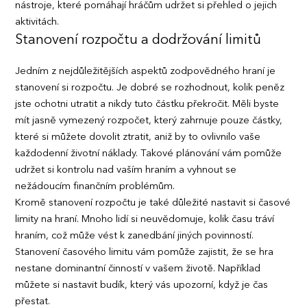
nástroje, které pomáhají hráčům udržet si přehled o jejich
aktivitách.
Stanovení rozpočtu a dodržování limitů
Jedním z nejdůležitějších aspektů zodpovědného hraní je
stanovení si rozpočtu. Je dobré se rozhodnout, kolik peněz
jste ochotni utratit a nikdy tuto částku překročit. Měli byste
mít jasně vymezený rozpočet, který zahrnuje pouze částky,
které si můžete dovolit ztratit, aniž by to ovlivnilo vaše
každodenní životní náklady. Takové plánování vám pomůže
udržet si kontrolu nad vaším hraním a vyhnout se
nežádoucím finančním problémům.
Kromě stanovení rozpočtu je také důležité nastavit si časové
limity na hraní. Mnoho lidí si neuvědomuje, kolik času tráví
hraním, což může vést k zanedbání jiných povinností.
Stanovení časového limitu vám pomůže zajistit, že se hra
nestane dominantní činností v vašem životě. Například
můžete si nastavit budík, který vás upozorní, když je čas
přestat.