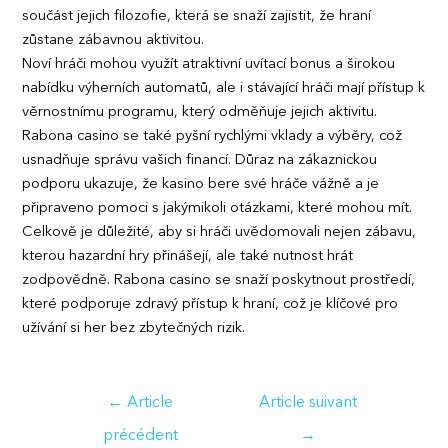
součást jejich filozofie, která se snaží zajistit, že hraní
zůstane zábavnou aktivitou.
Noví hráči mohou využít atraktivní uvítací bonus a širokou
nabídku výherních automatů, ale i stávající hráči mají přístup k
věrnostnímu programu, který odměňuje jejich aktivitu.
Rabona casino se také pyšní rychlými vklady a výběry, což
usnadňuje správu vašich financí. Důraz na zákaznickou
podporu ukazuje, že kasino bere své hráče vážně a je
připraveno pomoci s jakýmikoli otázkami, které mohou mít.
Celkově je důležité, aby si hráči uvědomovali nejen zábavu,
kterou hazardní hry přinášejí, ale také nutnost hrát
zodpovědně. Rabona casino se snaží poskytnout prostředí,
které podporuje zdravý přístup k hraní, což je klíčové pro
užívání si her bez zbytečných rizik.
Navigation
←
Article
Article suivant
de
précédent
→
l’article