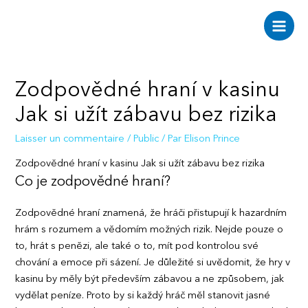
Aller
au
Main
contenu
Men
Zodpovědné hraní v kasinu
Jak si užít zábavu bez rizika
Laisser un commentaire
/
Public
/ Par
Elison Prince
Zodpovědné hraní v kasinu Jak si užít zábavu bez rizika
Co je zodpovědné hraní?
Zodpovědné hraní znamená, že hráči přistupují k hazardním
hrám s rozumem a vědomím možných rizik. Nejde pouze o
to, hrát s penězi, ale také o to, mít pod kontrolou své
chování a emoce při sázení. Je důležité si uvědomit, že hry v
kasinu by měly být především zábavou a ne způsobem, jak
vydělat peníze. Proto by si každý hráč měl stanovit jasné