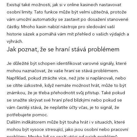
Existují také možnosti, jak si v online kasinech nastavovat
osobní limity. Tato funkce může být velmi užitečná, protože
vám umožní automaticky se zastavit po dosažení stanovené
částky. Mnoho kasin nabízí nástroje pro sledování vaší
historie sázek a pomáhá vám mít přehled o vašich výdajích a
výhrách.
Jak poznat, že se hraní stává problémem
Je důležité být schopen identifikovat varovné signály, které
mohou naznačovat, že vaše hraní se stává problémem.
Například, pokud ztrácíte více, než jste si naplánovali, nebo
se cítíte úzkostně, když nemáte možnost hrát, může to být
známkou, že je třeba přehodnotit svůj přístup. Také pokud
se snažíte skrývat své hraní před blízkými nebo pokud se
vám častěji stává, že neplatíte účty včas, je to signál, že
potřebujete pomoc.
Dalším indikátorem může být touha hrát i v situacích, které
mohou být vysoce stresující, jako jsou osobní nebo pracovní