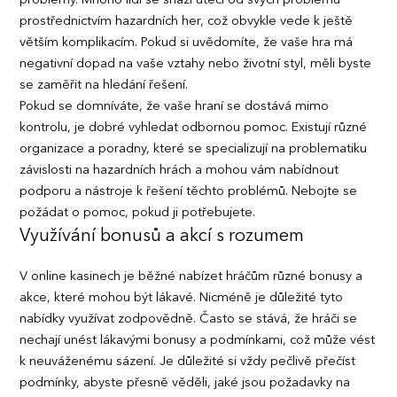
problémy. Mnoho lidí se snaží utéci od svých problémů
prostřednictvím hazardních her, což obvykle vede k ještě
větším komplikacím. Pokud si uvědomíte, že vaše hra má
negativní dopad na vaše vztahy nebo životní styl, měli byste
se zaměřit na hledání řešení.
Pokud se domníváte, že vaše hraní se dostává mimo
kontrolu, je dobré vyhledat odbornou pomoc. Existují různé
organizace a poradny, které se specializují na problematiku
závislosti na hazardních hrách a mohou vám nabídnout
podporu a nástroje k řešení těchto problémů. Nebojte se
požádat o pomoc, pokud ji potřebujete.
Využívání bonusů a akcí s rozumem
V online kasinech je běžné nabízet hráčům různé bonusy a
akce, které mohou být lákavé. Nicméně je důležité tyto
nabídky využívat zodpovědně. Často se stává, že hráči se
nechají unést lákavými bonusy a podmínkami, což může vést
k neuváženému sázení. Je důležité si vždy pečlivě přečíst
podmínky, abyste přesně věděli, jaké jsou požadavky na