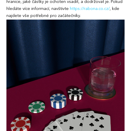
hranice, jaké částky je ochoten vsadit, a dodržovat je. Pokud
hledáte více informací, navštivte
https://rabona.co.cz/
, kde
najdete vše potřebné pro začátečníky.