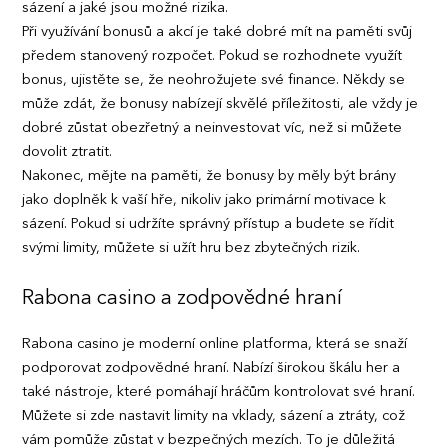
sázení a jaké jsou možné rizika.
Při využívání bonusů a akcí je také dobré mít na paměti svůj
předem stanovený rozpočet. Pokud se rozhodnete využít
bonus, ujistěte se, že neohrožujete své finance. Někdy se
může zdát, že bonusy nabízejí skvělé příležitosti, ale vždy je
dobré zůstat obezřetný a neinvestovat víc, než si můžete
dovolit ztratit.
Nakonec, mějte na paměti, že bonusy by měly být brány
jako doplněk k vaší hře, nikoliv jako primární motivace k
sázení. Pokud si udržíte správný přístup a budete se řídit
svými limity, můžete si užít hru bez zbytečných rizik.
Rabona casino a zodpovědné hraní
Rabona casino je moderní online platforma, která se snaží
podporovat zodpovědné hraní. Nabízí širokou škálu her a
také nástroje, které pomáhají hráčům kontrolovat své hraní.
Můžete si zde nastavit limity na vklady, sázení a ztráty, což
vám pomůže zůstat v bezpečných mezích. To je důležitá