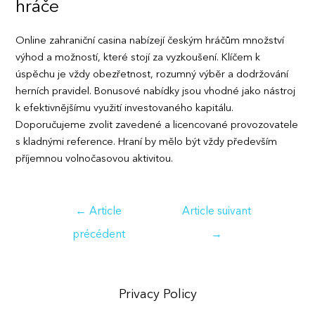
hráče
Online zahraniční casina nabízejí českým hráčům množství
výhod a možností, které stojí za vyzkoušení. Klíčem k
úspěchu je vždy obezřetnost, rozumný výběr a dodržování
herních pravidel. Bonusové nabídky jsou vhodné jako nástroj
k efektivnějšímu využití investovaného kapitálu.
Doporučujeme zvolit zavedené a licencované provozovatele
s kladnými reference. Hraní by mělo být vždy především
příjemnou volnočasovou aktivitou.
Navigation
←
Article
Article suivant
de
précédent
→
l’article
Privacy Policy