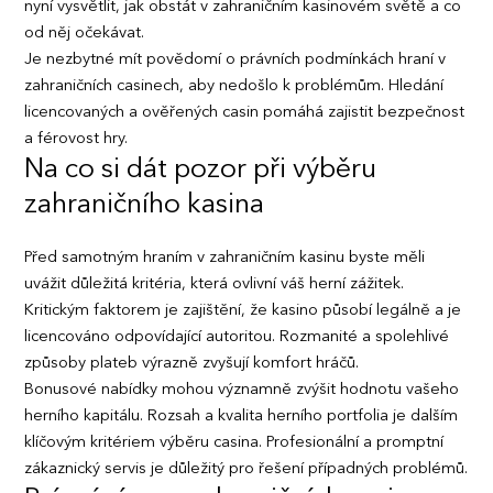
nyní vysvětlit, jak obstát v zahraničním kasinovém světě a co
od něj očekávat.
Je nezbytné mít povědomí o právních podmínkách hraní v
zahraničních casinech, aby nedošlo k problémům. Hledání
licencovaných a ověřených casin pomáhá zajistit bezpečnost
a férovost hry.
Na co si dát pozor při výběru
zahraničního kasina
Před samotným hraním v zahraničním kasinu byste měli
uvážit důležitá kritéria, která ovlivní váš herní zážitek.
Kritickým faktorem je zajištění, že kasino působí legálně a je
licencováno odpovídající autoritou. Rozmanité a spolehlivé
způsoby plateb výrazně zvyšují komfort hráčů.
Bonusové nabídky mohou významně zvýšit hodnotu vašeho
herního kapitálu. Rozsah a kvalita herního portfolia je dalším
klíčovým kritériem výběru casina. Profesionální a promptní
zákaznický servis je důležitý pro řešení případných problémů.