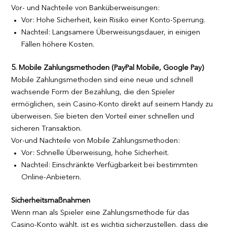
Vor- und Nachteile von Banküberweisungen:
Vor: Hohe Sicherheit, kein Risiko einer Konto-Sperrung.
Nachteil: Langsamere Überweisungsdauer, in einigen
Fällen höhere Kosten.
5. Mobile Zahlungsmethoden (PayPal Mobile, Google Pay)
Mobile Zahlungsmethoden sind eine neue und schnell
wachsende Form der Bezahlung, die den Spieler
ermöglichen, sein Casino-Konto direkt auf seinem Handy zu
überweisen. Sie bieten den Vorteil einer schnellen und
sicheren Transaktion.
Vor-und Nachteile von Mobile Zahlungsmethoden:
Vor: Schnelle Überweisung, hohe Sicherheit.
Nachteil: Einschränkte Verfügbarkeit bei bestimmten
Online-Anbietern.
Sicherheitsmaßnahmen
Wenn man als Spieler eine Zahlungsmethode für das
Casino-Konto wählt, ist es wichtig sicherzustellen, dass die