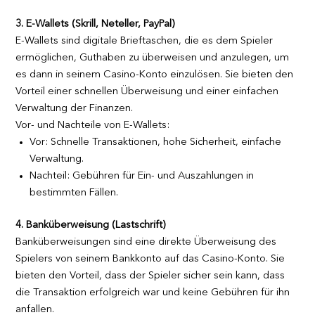
3. E-Wallets (Skrill, Neteller, PayPal)
E-Wallets sind digitale Brieftaschen, die es dem Spieler
ermöglichen, Guthaben zu überweisen und anzulegen, um
es dann in seinem Casino-Konto einzulösen. Sie bieten den
Vorteil einer schnellen Überweisung und einer einfachen
Verwaltung der Finanzen.
Vor- und Nachteile von E-Wallets:
Vor: Schnelle Transaktionen, hohe Sicherheit, einfache
Verwaltung.
Nachteil: Gebühren für Ein- und Auszahlungen in
bestimmten Fällen.
4. Banküberweisung (Lastschrift)
Banküberweisungen sind eine direkte Überweisung des
Spielers von seinem Bankkonto auf das Casino-Konto. Sie
bieten den Vorteil, dass der Spieler sicher sein kann, dass
die Transaktion erfolgreich war und keine Gebühren für ihn
anfallen.