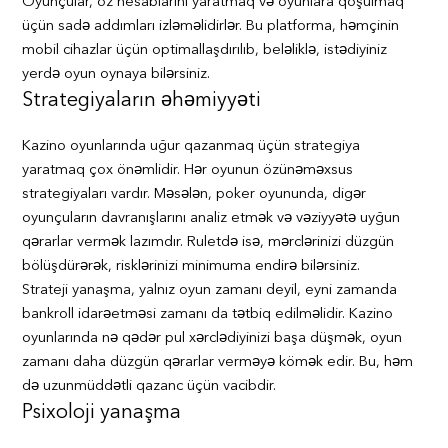
Oyunçular, öz hesablarını yaratmaq və oyunlara qoşulmaq
üçün sadə addımları izləməlidirlər. Bu platforma, həmçinin
mobil cihazlar üçün optimallaşdırılıb, beləliklə, istədiyiniz
yerdə oyun oynaya bilərsiniz.
Strategiyaların əhəmiyyəti
Kazino oyunlarında uğur qazanmaq üçün strategiya
yaratmaq çox önəmlidir. Hər oyunun özünəməxsus
strategiyaları vardır. Məsələn, poker oyununda, digər
oyunçuların davranışlarını analiz etmək və vəziyyətə uyğun
qərarlar vermək lazımdır. Ruletdə isə, mərclərinizi düzgün
bölüşdürərək, risklərinizi minimuma endirə bilərsiniz.
Strateji yanaşma, yalnız oyun zamanı deyil, eyni zamanda
bankroll idarəetməsi zamanı da tətbiq edilməlidir. Kazino
oyunlarında nə qədər pul xərclədiyinizi başa düşmək, oyun
zamanı daha düzgün qərarlar verməyə kömək edir. Bu, həm
də uzunmüddətli qazanc üçün vacibdir.
Psixoloji yanaşma