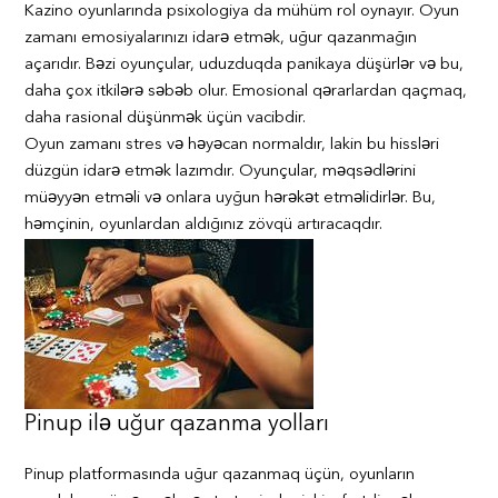
Kazino oyunlarında psixologiya da mühüm rol oynayır. Oyun
zamanı emosiyalarınızı idarə etmək, uğur qazanmağın
açarıdır. Bəzi oyunçular, uduzduqda panikaya düşürlər və bu,
daha çox itkilərə səbəb olur. Emosional qərarlardan qaçmaq,
daha rasional düşünmək üçün vacibdir.
Oyun zamanı stres və həyəcan normaldır, lakin bu hissləri
düzgün idarə etmək lazımdır. Oyunçular, məqsədlərini
müəyyən etməli və onlara uyğun hərəkət etməlidirlər. Bu,
həmçinin, oyunlardan aldığınız zövqü artıracaqdır.
Pinup ilə uğur qazanma yolları
Pinup platformasında uğur qazanmaq üçün, oyunların