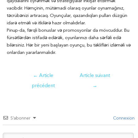
qaydalarını öyrənmək və strategiyalar inkişaf etdirmək
vacibdir. Həmçinin, mütəmadi olaraq oyunlar oynamağınız,
təcrübənizi artıracaq. Oyunçular, qazandıqları pulları düzgün
idarə etməli və itkilərə hazır olmalıdırlar.
Pinup-da, fərqli bonuslar və promosyonlar da mövcuddur. Bu
fürsətlərdən istifadə edərək, oyunlarınızı daha sərfəli edə
bilərsiniz. Hər bir yeni başlayan oyunçu, bu təklifləri izləməli və
onlardan yararlanmalıdır.
Navigation
←
Article
Article suivant
de
précédent
→
l’article
S’abonner
Connexion