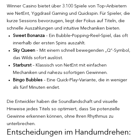
Winner Casino bietet über 3.100 Spiele von Top‑Anbietern
wie NetEnt, Yggdrasil Gaming und Quickspin. Für Spieler, die
kurze Sessions bevorzugen, liegt der Fokus auf Titeln, die
schnelle Auszahlungen und intuitive Mechaniken bieten.
Sweet Bonanza
– Ein Bubble‑Popping‑Reel‑Spiel, das oft
innerhalb der ersten Spins auszahlt.
Sky Queen
– Mit einem schnell bewegenden „Q“-Symbol,
das Wilds sofort auslöst.
Starburst
– Klassisch von NetEnt mit einfachen
Mechaniken und nahezu sofortigen Gewinnen.
Bingo Bubbles
– Eine Quick‑Play‑Variante, die in weniger
als fünf Minuten endet.
Die Entwickler haben die Soundlandschaft und visuelle
Hinweise jedes Titels so optimiert, dass Sie potenzielle
Gewinne erkennen können, ohne Ihren Rhythmus zu
unterbrechen.
Entscheidungen im Handumdrehen: