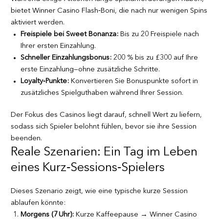
bietet Winner Casino Flash‑Boni, die nach nur wenigen Spins
aktiviert werden.
Freispiele bei Sweet Bonanza:
Bis zu 20 Freispiele nach
Ihrer ersten Einzahlung.
Schneller Einzahlungsbonus:
200 % bis zu £300 auf Ihre
erste Einzahlung—ohne zusätzliche Schritte.
Loyalty‑Punkte:
Konvertieren Sie Bonuspunkte sofort in
zusätzliches Spielguthaben während Ihrer Session.
Der Fokus des Casinos liegt darauf, schnell Wert zu liefern,
sodass sich Spieler belohnt fühlen, bevor sie ihre Session
beenden.
Reale Szenarien: Ein Tag im Leben
eines Kurz‑Sessions‑Spielers
Dieses Szenario zeigt, wie eine typische kurze Session
ablaufen könnte:
Morgens (7 Uhr):
Kurze Kaffeepause → Winner Casino