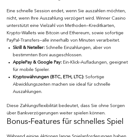
Eine schnelle Session endet, wenn Sie auszahlen möchten,
nicht, wenn Ihre Auszahlung verzögert wird. Winner Casino
unterstützt eine Vielzahl von Methoden—Kreditkarten,
Krypto‑Wallets wie Bitcoin und Ethereum, sowie sofortige
PayPal‑Transfers—alle innerhalb von Minuten verarbeitet.
Skrill & Neteller:
Schnelle Einzahlungen, aber von
bestimmten Boni ausgeschlossen.
ApplePay & Google Pay:
Ein-Klick‑Aufladungen, geeignet
für mobile Spieler.
Kryptowährungen (BTC, ETH, LTC):
Sofortige
Abwicklungszeiten machen sie ideal für schnelle
Auszahlungen.
Diese Zahlungsflexibilität bedeutet, dass Sie ohne Sorgen
über Bankverzögerungen weiter spielen können.
Bonus‑Features für schnelles Spiel
Während einige Aktionen lange Spielanforderungen haben,