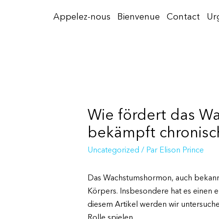
Aller
Appelez-nous
Bienvenue
Contact
Ur
au
contenu
Wie fördert das W
bekämpft chronisc
Uncategorized
/ Par
Elison Prince
Das Wachstumshormon, auch bekannt a
Körpers. Insbesondere hat es einen e
diesem Artikel werden wir untersuc
Rolle spielen.