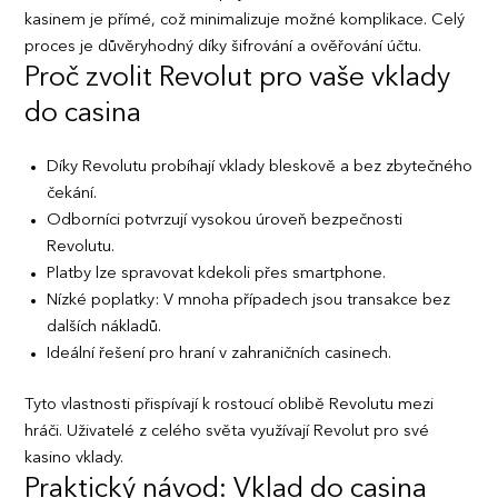
kasinem je přímé, což minimalizuje možné komplikace. Celý
proces je důvěryhodný díky šifrování a ověřování účtu.
Proč zvolit Revolut pro vaše vklady
do casina
Díky Revolutu probíhají vklady bleskově a bez zbytečného
čekání.
Odborníci potvrzují vysokou úroveň bezpečnosti
Revolutu.
Platby lze spravovat kdekoli přes smartphone.
Nízké poplatky: V mnoha případech jsou transakce bez
dalších nákladů.
Ideální řešení pro hraní v zahraničních casinech.
Tyto vlastnosti přispívají k rostoucí oblibě Revolutu mezi
hráči. Uživatelé z celého světa využívají Revolut pro své
kasino vklady.
Praktický návod: Vklad do casina