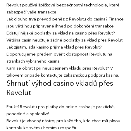
Revolut používá špičkové bezpečnostní technologie, které
zabezpečí vaše transakce.
Jak dlouho trvá převod peněz z Revolutu do casina? Finance
jsou většinou připravené ihned po dokončení transakce.
Existují nějaké poplatky za vklad na casino přes Revolut?
Většina casin neúčtuje žádné poplatky za vklad přes Revolut.
Jak zjistím, zda kasino přijímá vklad přes Revolut?
Doporučujeme předem ověřit dostupnost Revolutu na
stránkách vybraného kasina.
Kam se obrátit při neúspěšném vkladu přes Revolut? V
takovém případě kontaktujte zákaznickou podporu kasina.
Shrnutí výhod casino vkladů přes
Revolut
Použití Revolutu pro platby do online casina je praktické,
pohodlné a spolehlivé.
Revolut je vhodný nástroj pro každého, kdo chce mít plnou
kontrolu ke svému hernímu rozpočtu.