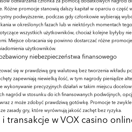
zasów odtwarzania członka za pomocą dodatkowych nagród do
. Różne promocje stanowią dalszy kapitał w oparciu o część 
zystny podwyższenie, podczas gdy członkowie wybierają wyb
skania w określonych fazach lub w niektórych momentach teg
yczące wszystkich użytkowników, chociaż kolejne byłyby ni
mi. Miejsce obracania się powinno dostarczać różne promocj
wiadomienia użytkowników.
pozbawiony niebezpieczeństwa finansowego
ażować się w prawdziwą grę walutową bez tworzenia wkładu 
hęty zapewniają niewielką ilość, w tym nagrody pieniądze alte
nie wykonywanie precyzyjnych działań w takim miejscu docelo
ych nagród w stosunku do ich finansowanych podwójnych, opc
er wraz z może zdobyć prawdziwą gotówkę. Promocje te zwykle 
ze zasady gry, które wyrównują jakość zachęt bez ryzyka.
 i transakcje w VOX casino onlin