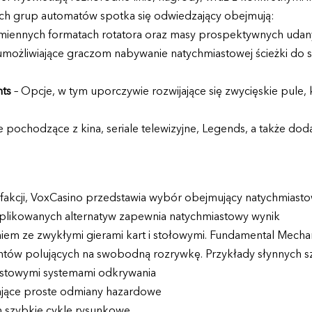
ch grup automatów spotka się odwiedzający obejmują:
zmiennych formatach rotatora oraz masy prospektywnych udany
 umożliwiające graczom nabywanie natychmiastowej ścieżki do
nts
– Opcje, w tym uporczywie rozwijające się zwycięskie pule,
e pochodzące z kina, seriale telewizyjne, Legends, a także d
fakcji, VoxCasino przedstawia wybór obejmujący natychmiastow
mplikowanych alternatyw zapewnia natychmiastowy wynik
iem ze zwykłymi gierami kart i stołowymi. Fundamental Mechani
ientów polujących na swobodną rozrywkę. Przykłady słynnych
astowymi systemami odkrywania
jące proste odmiany hazardowe
 szybkie cykle rysunkowe