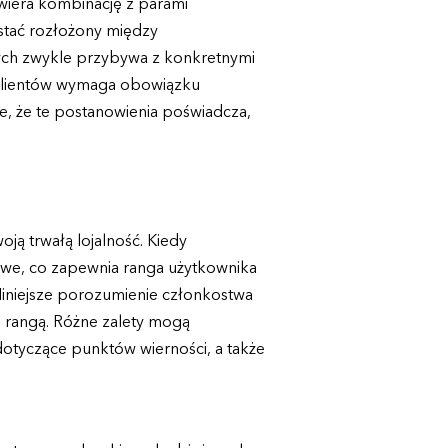
wiera kombinację z parami
stać rozłożony między
nych zwykle przybywa z konkretnymi
ji klientów wymaga obowiązku
e, że te postanowienia poświadcza,
ą trwałą lojalność. Kiedy
owe, co zapewnia ranga użytkownika
 Niniejsze porozumienie członkostwa
 rangą. Różne zalety mogą
tyczące punktów wierności, a także