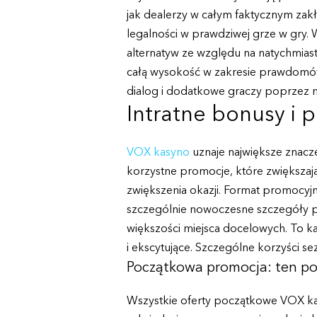
jak dealerzy w całym faktycznym zakła
legalności w prawdziwej grze w gry.
alternatyw ze względu na natychmias
całą wysokość w zakresie prawdomówn
dialog i dodatkowe graczy poprzez m
Intratne bonusy i 
VOX kasyno
uznaje największe znacz
korzystne promocje, które zwiększają 
zwiększenia okazji. Format promocyjn
szczególnie nowoczesne szczegóły p
większości miejsca docelowych. To k
i ekscytujące. Szczególne korzyści 
Początkowa promocja: ten po
Wszystkie oferty początkowe VOX ka