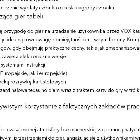
bliczenie wypłaty członka określa nagrody członka
ąca gier tabeli
ą przygodę do gier na urządzenie użytkownika przez VOX kasyn
jąc idealną równowagę z umiejętnościami, w tym fortuny. Ko
alogów, gdy obejmują praktyczne cechy, takie jak zmechanizow
 zawiera elektroniczne wersje:
systemami instrukcji
Europejskie, jak i europejskie)
ncką rozrywkę kart stołowych
zard halowa texas hold’em wraz z traktem karty do gry w trójk
zywistym korzystanie z faktycznych zakładów pr
w do uzasadnionej atmosfery bukmacherskiej za pomocą natyc
iwymi przestrzeniami do gier, angażując się z użytkownikami w