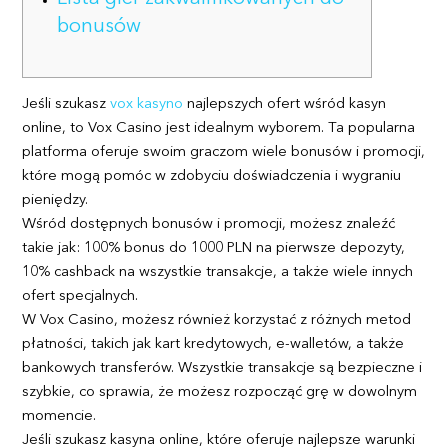
bonusów
Jeśli szukasz
vox kasyno
najlepszych ofert wśród kasyn
online, to Vox Casino jest idealnym wyborem. Ta popularna
platforma oferuje swoim graczom wiele bonusów i promocji,
które mogą pomóc w zdobyciu doświadczenia i wygraniu
pieniędzy.
Wśród dostępnych bonusów i promocji, możesz znaleźć
takie jak: 100% bonus do 1000 PLN na pierwsze depozyty,
10% cashback na wszystkie transakcje, a także wiele innych
ofert specjalnych.
W Vox Casino, możesz również korzystać z różnych metod
płatności, takich jak kart kredytowych, e-walletów, a także
bankowych transferów. Wszystkie transakcje są bezpieczne i
szybkie, co sprawia, że możesz rozpocząć grę w dowolnym
momencie.
Jeśli szukasz kasyna online, które oferuje najlepsze warunki