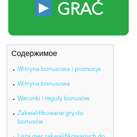
GRAĆ
Содержимое
Witryna bonusowa i promocje
Witryna bonusowa
Warunki i reguły bonusów
Zakwalifikowane gry do
bonusów
Lista gier zakwalifikowanych do