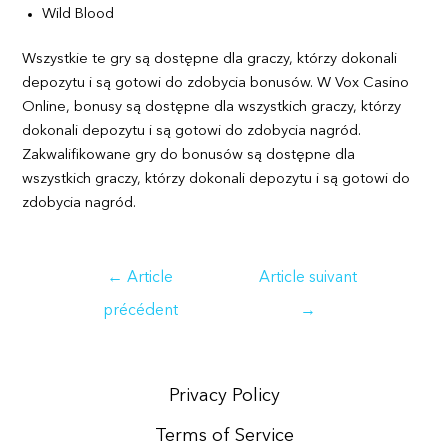
Wild Blood
Wszystkie te gry są dostępne dla graczy, którzy dokonali
depozytu i są gotowi do zdobycia bonusów. W Vox Casino
Online, bonusy są dostępne dla wszystkich graczy, którzy
dokonali depozytu i są gotowi do zdobycia nagród.
Zakwalifikowane gry do bonusów są dostępne dla
wszystkich graczy, którzy dokonali depozytu i są gotowi do
zdobycia nagród.
Navigation
←
Article
Article suivant
de
précédent
→
l’article
Privacy Policy
Terms of Service