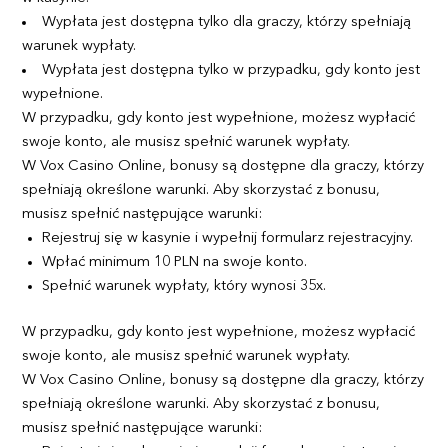
Wypłata jest dostępna tylko dla graczy, którzy spełniają
warunek wypłaty.
Wypłata jest dostępna tylko w przypadku, gdy konto jest
wypełnione.
W przypadku, gdy konto jest wypełnione, możesz wypłacić
swoje konto, ale musisz spełnić warunek wypłaty.
W Vox Casino Online, bonusy są dostępne dla graczy, którzy
spełniają określone warunki. Aby skorzystać z bonusu,
musisz spełnić następujące warunki:
Rejestruj się w kasynie i wypełnij formularz rejestracyjny.
Wpłać minimum 10 PLN na swoje konto.
Spełnić warunek wypłaty, który wynosi 35x.
W przypadku, gdy konto jest wypełnione, możesz wypłacić
swoje konto, ale musisz spełnić warunek wypłaty.
W Vox Casino Online, bonusy są dostępne dla graczy, którzy
spełniają określone warunki. Aby skorzystać z bonusu,
musisz spełnić następujące warunki: