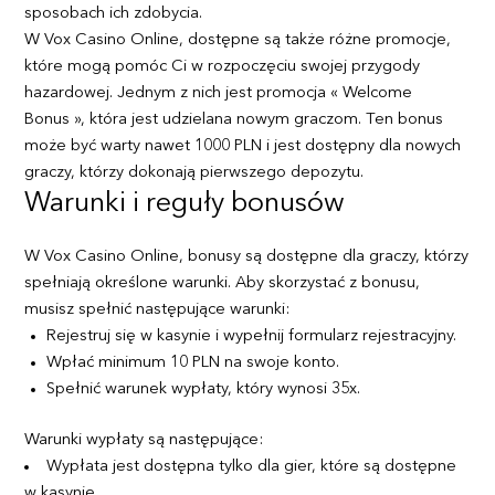
sposobach ich zdobycia.
W Vox Casino Online, dostępne są także różne promocje,
które mogą pomóc Ci w rozpoczęciu swojej przygody
hazardowej. Jednym z nich jest promocja « Welcome
Bonus », która jest udzielana nowym graczom. Ten bonus
może być warty nawet 1000 PLN i jest dostępny dla nowych
graczy, którzy dokonają pierwszego depozytu.
Warunki i reguły bonusów
W Vox Casino Online, bonusy są dostępne dla graczy, którzy
spełniają określone warunki. Aby skorzystać z bonusu,
musisz spełnić następujące warunki:
Rejestruj się w kasynie i wypełnij formularz rejestracyjny.
Wpłać minimum 10 PLN na swoje konto.
Spełnić warunek wypłaty, który wynosi 35x.
Warunki wypłaty są następujące:
Wypłata jest dostępna tylko dla gier, które są dostępne
w kasynie.