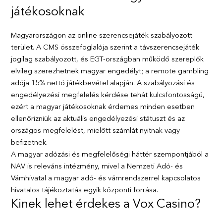
játékosoknak
Magyarországon az online szerencsejáték szabályozott
terület. A CMS összefoglalója szerint a távszerencsejáték
jogilag szabályozott, és EGT-országban működő szereplők
elvileg szerezhetnek magyar engedélyt; a remote gambling
adója 15% nettó játékbevétel alapján. A szabályozási és
engedélyezési megfelelés kérdése tehát kulcsfontosságú,
ezért a magyar játékosoknak érdemes minden esetben
ellenőrizniük az aktuális engedélyezési státuszt és az
országos megfelelést, mielőtt számlát nyitnak vagy
befizetnek.
A magyar adózási és megfelelőségi háttér szempontjából a
NAV is releváns intézmény, mivel a Nemzeti Adó- és
Vámhivatal a magyar adó- és vámrendszerrel kapcsolatos
hivatalos tájékoztatás egyik központi forrása.
Kinek lehet érdekes a Vox Casino?