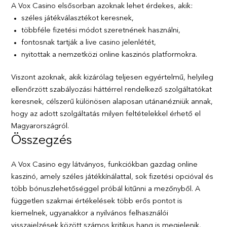
A Vox Casino elsősorban azoknak lehet érdekes, akik:
széles játékválasztékot keresnek,
többféle fizetési módot szeretnének használni,
fontosnak tartják a live casino jelenlétét,
nyitottak a nemzetközi online kaszinós platformokra.
Viszont azoknak, akik kizárólag teljesen egyértelmű, helyileg
ellenőrzött szabályozási háttérrel rendelkező szolgáltatókat
keresnek, célszerű különösen alaposan utánanézniük annak,
hogy az adott szolgáltatás milyen feltételekkel érhető el
Magyarországról.
Összegzés
A Vox Casino egy látványos, funkciókban gazdag online
kaszinó, amely széles játékkínálattal, sok fizetési opcióval és
több bónuszlehetőséggel próbál kitűnni a mezőnyből. A
független szakmai értékelések több erős pontot is
kiemelnek, ugyanakkor a nyilvános felhasználói
visszajelzések között számos kritikus hang is megjelenik,