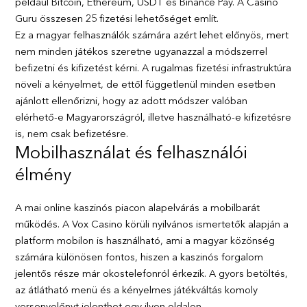
például Bitcoin, Ethereum, USDT és Binance Pay. A Casino
Guru összesen 25 fizetési lehetőséget említ.
Ez a magyar felhasználók számára azért lehet előnyös, mert
nem minden játékos szeretne ugyanazzal a módszerrel
befizetni és kifizetést kérni. A rugalmas fizetési infrastruktúra
növeli a kényelmet, de ettől függetlenül minden esetben
ajánlott ellenőrizni, hogy az adott módszer valóban
elérhető-e Magyarországról, illetve használható-e kifizetésre
is, nem csak befizetésre.
Mobilhasználat és felhasználói
élmény
A mai online kaszinós piacon alapelvárás a mobilbarát
működés. A Vox Casino körüli nyilvános ismertetők alapján a
platform mobilon is használható, ami a magyar közönség
számára különösen fontos, hiszen a kaszinós forgalom
jelentős része már okostelefonról érkezik. A gyors betöltés,
az átlátható menü és a kényelmes játékváltás komoly