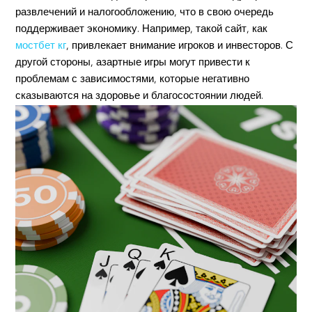
развлечений и налогообложению, что в свою очередь
поддерживает экономику. Например, такой сайт, как
мостбет кг
, привлекает внимание игроков и инвесторов. С
другой стороны, азартные игры могут привести к
проблемам с зависимостями, которые негативно
сказываются на здоровье и благосостоянии людей.