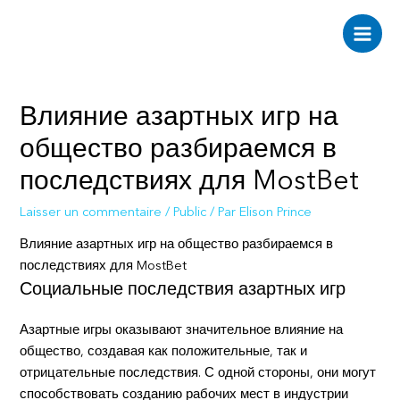
Aller
au
Main
contenu
Men
Влияние азартных игр на
общество разбираемся в
последствиях для MostBet
Laisser un commentaire
/
Public
/ Par
Elison Prince
Влияние азартных игр на общество разбираемся в
последствиях для MostBet
Социальные последствия азартных игр
Азартные игры оказывают значительное влияние на
общество, создавая как положительные, так и
отрицательные последствия. С одной стороны, они могут
способствовать созданию рабочих мест в индустрии