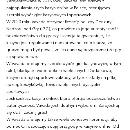
Zarejestrowane w 2018 roku, Vavada jest jednym z
najpopularniejszych kasyn online w Polsce, oferującym
szeroki wybór gier kasynowych i sportowych.
W 2020 roku Vavada otrzymał licencję od Izby Cenzury i
Nadzoru nad Gry (IGC), co potwierdza jego autentyczność i
bezpieczeństwo dla graczy. Licencja ta gwarantuje, że
kasyno jest regulowane i nadzorowane, co oznacza, że
gracze mogą być pewni, że ich dane są bezpieczne i że gry
są sprawiedliwe.
W Vavada oferujemy szeroki wybór gier kasynowych, w tym
rulet, blackjack, video poker i wiele innych. Dodatkowo,
kasyno oferuje sportowe zakłady, w tym zakłady na piłkę
nożną, koszykówkę, tenis i wiele innych dyscyplin
sportowych.
Jeśli szukasz kasyna online, które oferuje bezpieczeństwo i
autentyczność, Vavada jest idealnym wyborem. Zarejestruj
się dziś i zacznij grać!
W Vavada oferujemy także wiele bonusów i promocji, aby
pomóc Ci rozpocząć swoją przygodę w kasynie online. Od