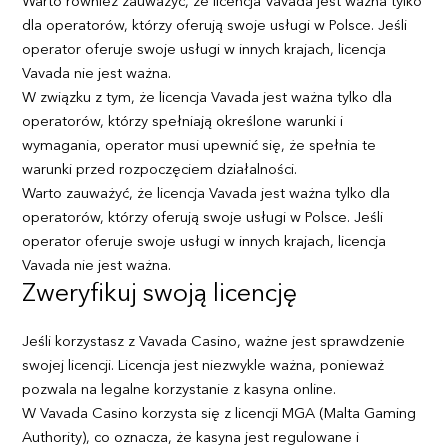
Warto również zauważyć, że licencja Vavada jest ważna tylko
dla operatorów, którzy oferują swoje usługi w Polsce. Jeśli
operator oferuje swoje usługi w innych krajach, licencja
Vavada nie jest ważna.
W związku z tym, że licencja Vavada jest ważna tylko dla
operatorów, którzy spełniają określone warunki i
wymagania, operator musi upewnić się, że spełnia te
warunki przed rozpoczęciem działalności.
Warto zauważyć, że licencja Vavada jest ważna tylko dla
operatorów, którzy oferują swoje usługi w Polsce. Jeśli
operator oferuje swoje usługi w innych krajach, licencja
Vavada nie jest ważna.
Zweryfikuj swoją licencję
Jeśli korzystasz z Vavada Casino, ważne jest sprawdzenie
swojej licencji. Licencja jest niezwykle ważna, ponieważ
pozwala na legalne korzystanie z kasyna online.
W Vavada Casino korzysta się z licencji MGA (Malta Gaming
Authority), co oznacza, że kasyna jest regulowane i