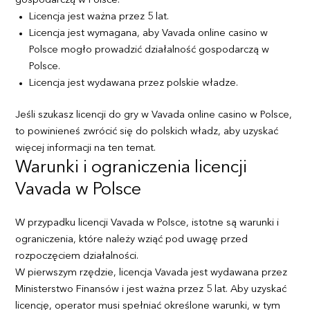
gospodarczą w Polsce.
Licencja jest ważna przez 5 lat.
Licencja jest wymagana, aby Vavada online casino w
Polsce mogło prowadzić działalność gospodarczą w
Polsce.
Licencja jest wydawana przez polskie władze.
Jeśli szukasz licencji do gry w Vavada online casino w Polsce,
to powinieneś zwrócić się do polskich władz, aby uzyskać
więcej informacji na ten temat.
Warunki i ograniczenia licencji
Vavada w Polsce
W przypadku licencji Vavada w Polsce, istotne są warunki i
ograniczenia, które należy wziąć pod uwagę przed
rozpoczęciem działalności.
W pierwszym rzędzie, licencja Vavada jest wydawana przez
Ministerstwo Finansów i jest ważna przez 5 lat. Aby uzyskać
licencję, operator musi spełniać określone warunki, w tym