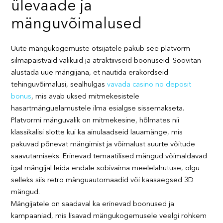
ülevaade ja
mänguvõimalused
Uute mängukogemuste otsijatele pakub see platvorm
silmapaistvaid valikuid ja atraktiivseid boonuseid. Soovitan
alustada uue mängijana, et nautida erakordseid
tehinguvõimalusi, sealhulgas
vavada casino no deposit
bonus
, mis avab uksed mitmekesistele
hasartmänguelamustele ilma esialgse sissemakseta.
Platvormi mänguvalik on mitmekesine, hõlmates nii
klassikalisi slotte kui ka ainulaadseid lauamänge, mis
pakuvad põnevat mängimist ja võimalust suurte võitude
saavutamiseks. Erinevad temaatilised mängud võimaldavad
igal mängijal leida endale sobivaima meelelahutuse, olgu
selleks siis retro mänguautomaadid või kaasaegsed 3D
mängud.
Mängijatele on saadaval ka erinevad boonused ja
kampaaniad, mis lisavad mängukogemusele veelgi rohkem