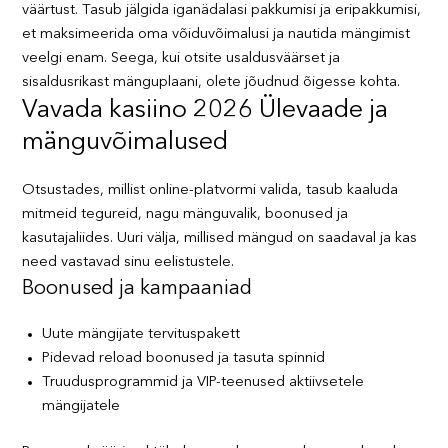
väärtust. Tasub jälgida iganädalasi pakkumisi ja eripakkumisi,
et maksimeerida oma võiduvõimalusi ja nautida mängimist
veelgi enam. Seega, kui otsite usaldusväärset ja
sisaldusrikast mänguplaani, olete jõudnud õigesse kohta.
Vavada kasiino 2026 Ülevaade ja
mänguvõimalused
Otsustades, millist online-platvormi valida, tasub kaaluda
mitmeid tegureid, nagu mänguvalik, boonused ja
kasutajaliides. Uuri välja, millised mängud on saadaval ja kas
need vastavad sinu eelistustele.
Boonused ja kampaaniad
Uute mängijate tervituspakett
Pidevad reload boonused ja tasuta spinnid
Truudusprogrammid ja VIP-teenused aktiivsetele
mängijatele