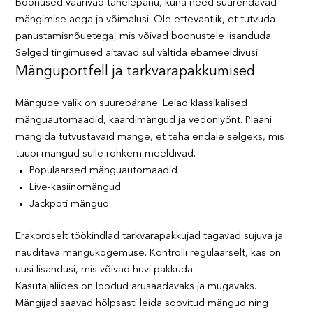
Boonused väärivad tähelepanu, kuna need suurendavad
mängimise aega ja võimalusi. Ole ettevaatlik, et tutvuda
panustamisnõuetega, mis võivad boonustele lisanduda.
Selged tingimused aitavad sul vältida ebameeldivusi.
Mänguportfell ja tarkvarapakkumised
Mängude valik on suurepärane. Leiad klassikalised
mänguautomaadid, kaardimängud ja vedonlyönt. Plaani
mängida tutvustavaid mänge, et teha endale selgeks, mis
tüüpi mängud sulle rohkem meeldivad.
Populaarsed mänguautomaadid
Live-kasiinomängud
Jackpoti mängud
Erakordselt töökindlad tarkvarapakkujad tagavad sujuva ja
nauditava mängukogemuse. Kontrolli regulaarselt, kas on
uusi lisandusi, mis võivad huvi pakkuda.
Kasutajaliides on loodud arusaadavaks ja mugavaks.
Mängijad saavad hõlpsasti leida soovitud mängud ning