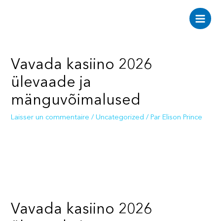
Aller
au
Main
contenu
Men
Vavada kasiino 2026
ülevaade ja
mänguvõimalused
Laisser un commentaire
/
Uncategorized
/ Par
Elison Prince
Vavada kasiino 2026