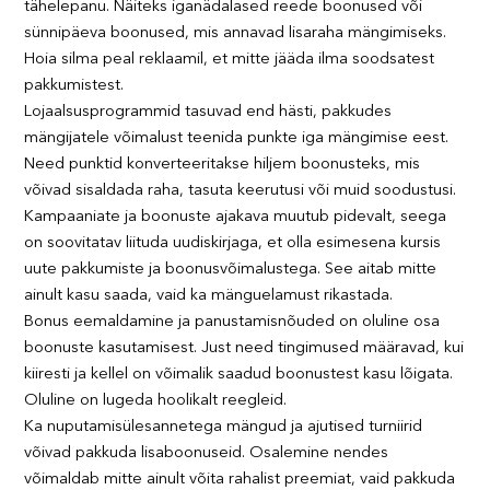
tähelepanu. Näiteks iganädalased reede boonused või
sünnipäeva boonused, mis annavad lisaraha mängimiseks.
Hoia silma peal reklaamil, et mitte jääda ilma soodsatest
pakkumistest.
Lojaalsusprogrammid tasuvad end hästi, pakkudes
mängijatele võimalust teenida punkte iga mängimise eest.
Need punktid konverteeritakse hiljem boonusteks, mis
võivad sisaldada raha, tasuta keerutusi või muid soodustusi.
Kampaaniate ja boonuste ajakava muutub pidevalt, seega
on soovitatav liituda uudiskirjaga, et olla esimesena kursis
uute pakkumiste ja boonusvõimalustega. See aitab mitte
ainult kasu saada, vaid ka mänguelamust rikastada.
Bonus eemaldamine ja panustamisnõuded on oluline osa
boonuste kasutamisest. Just need tingimused määravad, kui
kiiresti ja kellel on võimalik saadud boonustest kasu lõigata.
Oluline on lugeda hoolikalt reegleid.
Ka nuputamisülesannetega mängud ja ajutised turniirid
võivad pakkuda lisaboonuseid. Osalemine nendes
võimaldab mitte ainult võita rahalist preemiat, vaid pakkuda