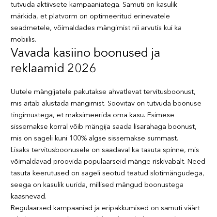
tutvuda aktiivsete kampaaniatega. Samuti on kasulik
märkida, et platvorm on optimeeritud erinevatele
seadmetele, võimaldades mängimist nii arvutis kui ka
mobiilis.
Vavada kasiino boonused ja
reklaamid 2026
Uutele mängijatele pakutakse ahvatlevat tervitusboonust,
mis aitab alustada mängimist. Soovitav on tutvuda boonuse
tingimustega, et maksimeerida oma kasu. Esimese
sissemakse korral võib mängija saada lisarahaga boonust,
mis on sageli kuni 100% algse sissemakse summast.
Lisaks tervitusboonusele on saadaval ka tasuta spinne, mis
võimaldavad proovida populaarseid mänge riskivabalt. Need
tasuta keerutused on sageli seotud teatud slotimängudega,
seega on kasulik uurida, millised mängud boonustega
kaasnevad.
Regulaarsed kampaaniad ja eripakkumised on samuti väärt