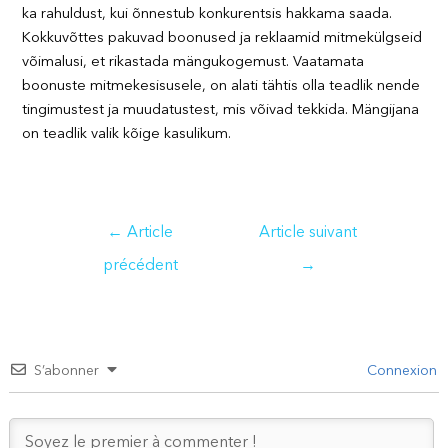
ka rahuldust, kui õnnestub konkurentsis hakkama saada.
Kokkuvõttes pakuvad boonused ja reklaamid mitmekülgseid
võimalusi, et rikastada mängukogemust. Vaatamata
boonuste mitmekesisusele, on alati tähtis olla teadlik nende
tingimustest ja muudatustest, mis võivad tekkida. Mängijana
on teadlik valik kõige kasulikum.
Navigation
←
Article
Article suivant
de
précédent
→
l’article
S’abonner
Connexion