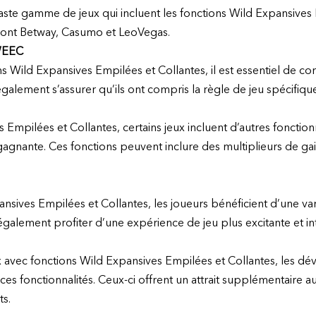
aste gamme de jeux qui incluent les fonctions Wild Expansives
 sont Betway, Casumo et LeoVegas.
 WEEC
ns Wild Expansives Empilées et Collantes, il est essentiel de
alement s’assurer qu’ils ont compris la règle de jeu spécifique
Empilées et Collantes, certains jeux incluent d’autres fonction
gnante. Ces fonctions peuvent inclure des multiplieurs de gai
nsives Empilées et Collantes, les joueurs bénéficient d’une var
 également profiter d’une expérience de jeu plus excitante et int
ux avec fonctions Wild Expansives Empilées et Collantes, les d
 ces fonctionnalités. Ceux-ci offrent un attrait supplémentaire 
ts.