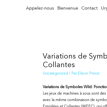
Aller
Appelez-nous
Bienvenue
Contact
Ur
au
contenu
Variations de Symb
Collantes
Uncategorized
/ Par
Elison Prince
Variations de Symboles Wild: Fonctio
Les jeux de machines à sous sont des a
avec la même combinaison de symb
Empilées et Collantes (WEEC), qui offr