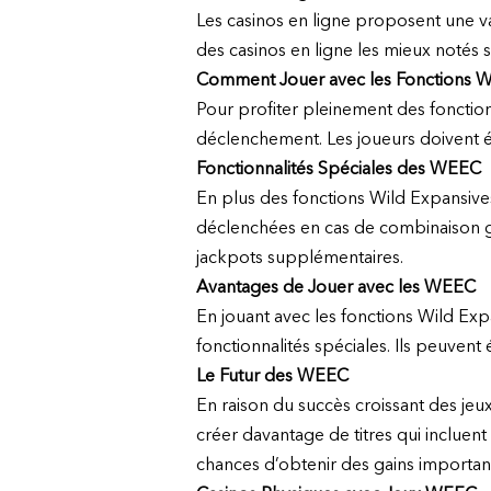
Les casinos en ligne proposent une v
des casinos en ligne les mieux notés
Comment Jouer avec les Fonctions
Pour profiter pleinement des fonctio
déclenchement. Les joueurs doivent ég
Fonctionnalités Spéciales des WEEC
En plus des fonctions Wild Expansives 
déclenchées en cas de combinaison ga
jackpots supplémentaires.
Avantages de Jouer avec les WEEC
En jouant avec les fonctions Wild Expa
fonctionnalités spéciales. Ils peuvent
Le Futur des WEEC
En raison du succès croissant des je
créer davantage de titres qui incluent
chances d’obtenir des gains importan