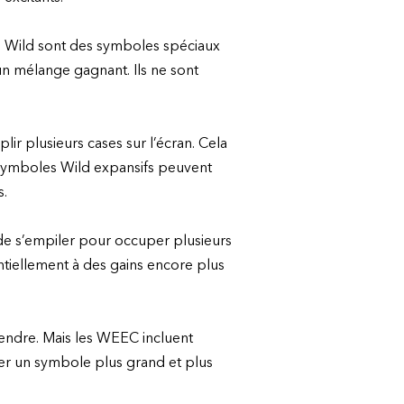
ns Wild sont des symboles spéciaux
n mélange gagnant. Ils ne sont
r plusieurs cases sur l’écran. Cela
 symboles Wild expansifs peuvent
s.
de s’empiler pour occuper plusieurs
tiellement à des gains encore plus
endre. Mais les WEEC incluent
er un symbole plus grand et plus