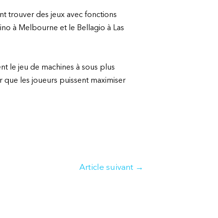
nt trouver des jeux avec fonctions
no à Melbourne et le Bellagio à Las
nt le jeu de machines à sous plus
r que les joueurs puissent maximiser
Article suivant
→