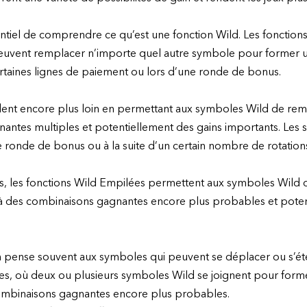
entiel de comprendre ce qu’est une fonction Wild. Les fonctio
peuvent remplacer n’importe quel autre symbole pour former u
taines lignes de paiement ou lors d’une ronde de bonus.
ent encore plus loin en permettant aux symboles Wild de rempli
antes multiples et potentiellement des gains importants. Les
 ronde de bonus ou à la suite d’un certain nombre de rotation
s, les fonctions Wild Empilées permettent aux symboles Wild 
e à des combinaisons gagnantes encore plus probables et poten
n pense souvent aux symboles qui peuvent se déplacer ou s’ét
tes, où deux ou plusieurs symboles Wild se joignent pour form
combinaisons gagnantes encore plus probables.