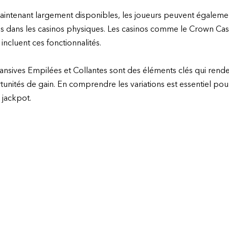
maintenant largement disponibles, les joueurs peuvent égaleme
s dans les casinos physiques. Les casinos comme le Crown Casi
ncluent ces fonctionnalités.
ansives Empilées et Collantes sont des éléments clés qui rende
tunités de gain. En comprendre les variations est essentiel pou
 jackpot.