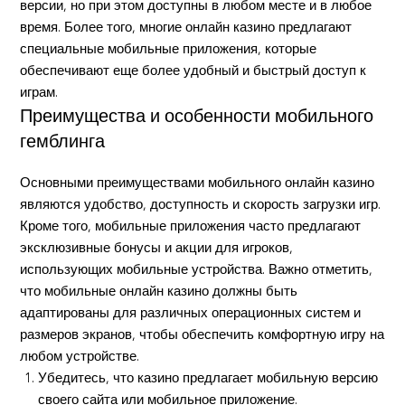
версии, но при этом доступны в любом месте и в любое
время. Более того, многие онлайн казино предлагают
специальные мобильные приложения, которые
обеспечивают еще более удобный и быстрый доступ к
играм.
Преимущества и особенности мобильного
гемблинга
Основными преимуществами мобильного онлайн казино
являются удобство, доступность и скорость загрузки игр.
Кроме того, мобильные приложения часто предлагают
эксклюзивные бонусы и акции для игроков,
использующих мобильные устройства. Важно отметить,
что мобильные онлайн казино должны быть
адаптированы для различных операционных систем и
размеров экранов, чтобы обеспечить комфортную игру на
любом устройстве.
Убедитесь, что казино предлагает мобильную версию
своего сайта или мобильное приложение.