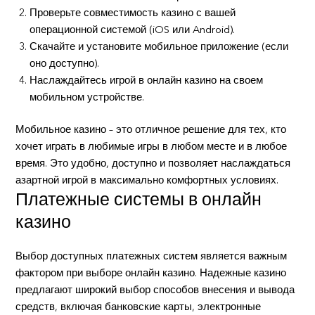
Проверьте совместимость казино с вашей
операционной системой (iOS или Android).
Скачайте и установите мобильное приложение (если
оно доступно).
Наслаждайтесь игрой в онлайн казино на своем
мобильном устройстве.
Мобильное казино – это отличное решение для тех, кто
хочет играть в любимые игры в любом месте и в любое
время. Это удобно, доступно и позволяет наслаждаться
азартной игрой в максимально комфортных условиях.
Платежные системы в онлайн
казино
Выбор доступных платежных систем является важным
фактором при выборе онлайн казино. Надежные казино
предлагают широкий выбор способов внесения и вывода
средств, включая банковские карты, электронные