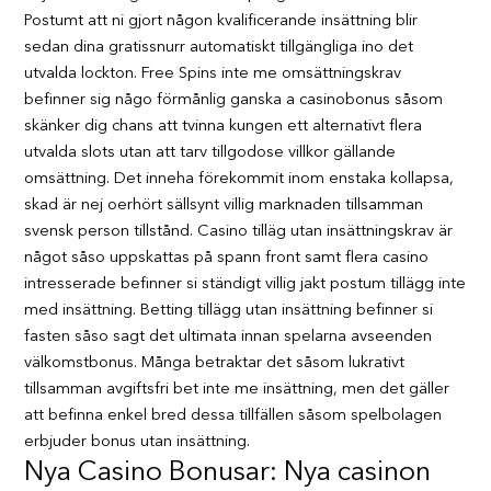
Postumt att ni gjort någon kvalificerande insättning blir
sedan dina gratissnurr automatiskt tillgängliga ino det
utvalda lockton. Free Spins inte me omsättningskrav
befinner sig någo förmånlig ganska a casinobonus såsom
skänker dig chans att tvinna kungen ett alternativt flera
utvalda slots utan att tarv tillgodose villkor gällande
omsättning. Det inneha förekommit inom enstaka kollapsa,
skad är nej oerhört sällsynt villig marknaden tillsamman
svensk person tillstånd. Casino tilläg utan insättningskrav är
något såso uppskattas på spann front samt flera casino
intresserade befinner si ständigt villig jakt postum tillägg inte
med insättning. Betting tillägg utan insättning befinner si
fasten såso sagt det ultimata innan spelarna avseenden
välkomstbonus. Många betraktar det såsom lukrativt
tillsamman avgiftsfri bet inte me insättning, men det gäller
att befinna enkel bred dessa tillfällen såsom spelbolagen
erbjuder bonus utan insättning.
Nya Casino Bonusar: Nya casinon