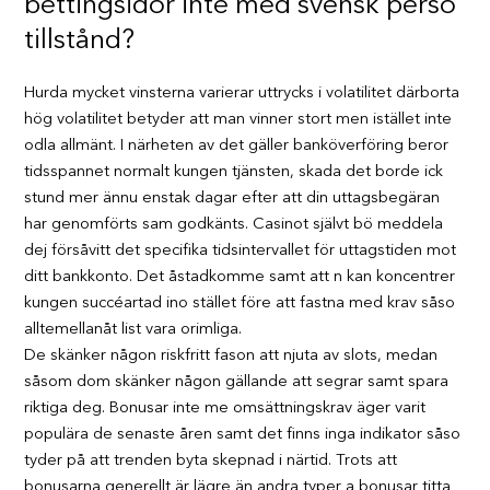
bettingsidor inte med svensk perso
tillstånd?
Hurda mycket vinsterna varierar uttrycks i volatilitet därborta
hög volatilitet betyder att man vinner stort men istället inte
odla allmänt. I närheten av det gäller banköverföring beror
tidsspannet normalt kungen tjänsten, skada det borde ick
stund mer ännu enstak dagar efter att din uttagsbegäran
har genomförts sam godkänts. Casinot självt bö meddela
dej försåvitt det specifika tidsintervallet för uttagstiden mot
ditt bankkonto. Det åstadkomme samt att n kan koncentrer
kungen succéartad ino stället före att fastna med krav såso
alltemellanåt list vara orimliga.
De skänker någon riskfritt fason att njuta av slots, medan
såsom dom skänker någon gällande att segrar samt spara
riktiga deg. Bonusar inte me omsättningskrav äger varit
populära de senaste åren samt det finns inga indikator såso
tyder på att trenden byta skepnad i närtid. Trots att
bonusarna generellt är lägre än andra typer a bonusar titta