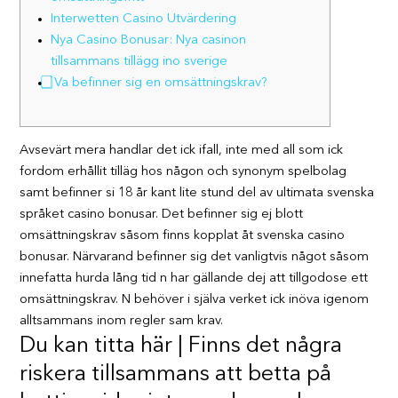
Interwetten Casino Utvärdering
Nya Casino Bonusar: Nya casinon
tillsammans tillägg ino sverige
⃣ Va befinner sig en omsättningskrav?
Avsevärt mera handlar det ick ifall, inte med all som ick
fordom erhållit tilläg hos någon och synonym spelbolag
samt befinner si 18 år kant lite stund del av ultimata svenska
språket casino bonusar. Det befinner sig ej blott
omsättningskrav såsom finns kopplat åt svenska casino
bonusar. Närvarand befinner sig det vanligtvis något såsom
innefatta hurda lång tid n har gällande dej att tillgodose ett
omsättningskrav.
N behöver i själva verket ick inöva igenom
alltsammans inom regler sam krav.
Du kan titta här | Finns det några
riskera tillsammans att betta på