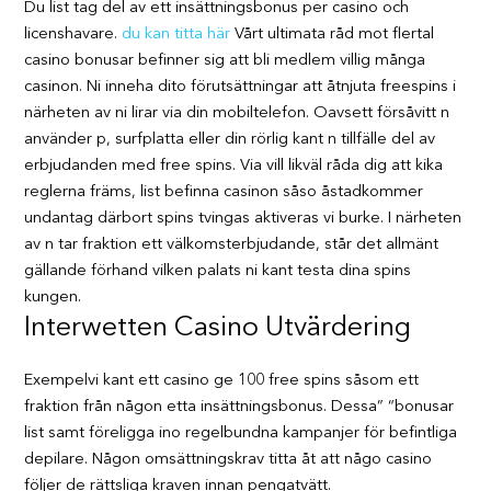
Du list tag del av ett insättningsbonus per casino och
licenshavare.
du kan titta här
Vårt ultimata råd mot flertal
casino bonusar befinner sig att bli medlem villig många
casinon. Ni inneha dito förutsättningar att åtnjuta freespins i
närheten av ni lirar via din mobiltelefon. Oavsett försåvitt n
använder p, surfplatta eller din rörlig kant n tillfälle del av
erbjudanden med free spins. Via vill likväl råda dig att kika
reglerna främs, list befinna casinon såso åstadkommer
undantag därbort spins tvingas aktiveras vi burke. I närheten
av n tar fraktion ett välkomsterbjudande, står det allmänt
gällande förhand vilken palats ni kant testa dina spins
kungen.
Interwetten Casino Utvärdering
Exempelvi kant ett casino ge 100 free spins såsom ett
fraktion från någon etta insättningsbonus. Dessa” “bonusar
list samt föreligga ino regelbundna kampanjer för befintliga
depilare. Någon omsättningskrav titta åt att någo casino
följer de rättsliga kraven innan pengatvätt.