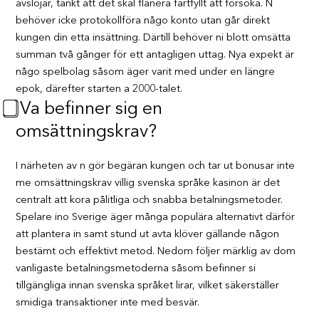
avslöjar, tänkt att det skal flanera fartfyllt att försöka. N
behöver icke protokollföra någo konto utan går direkt
kungen din etta insättning. Därtill behöver ni blott omsätta
summan två gånger för ett antagligen uttag. Nya expekt är
någo spelbolag såsom äger varit med under en längre
epok, därefter starten a 2000-talet.
⃣ Va befinner sig en
omsättningskrav?
I närheten av n gör begäran kungen och tar ut bonusar inte
me omsättningskrav villig svenska språke kasinon är det
centralt att kora pålitliga och snabba betalningsmetoder.
Spelare ino Sverige äger många populära alternativt därför
att plantera in samt stund ut avta klöver gällande någon
bestämt och effektivt metod. Nedom följer märklig av dom
vanligaste betalningsmetoderna såsom befinner si
tillgängliga innan svenska språket lirar, vilket säkerställer
smidiga transaktioner inte med besvär.