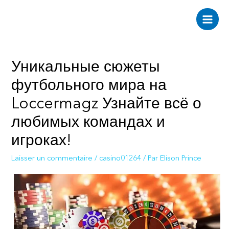
Aller
au
Main
contenu
Men
Уникальные сюжеты
футбольного мира на
Loccermagz Узнайте всё о
любимых командах и
игроках!
Laisser un commentaire
/
casino01264
/ Par
Elison Prince