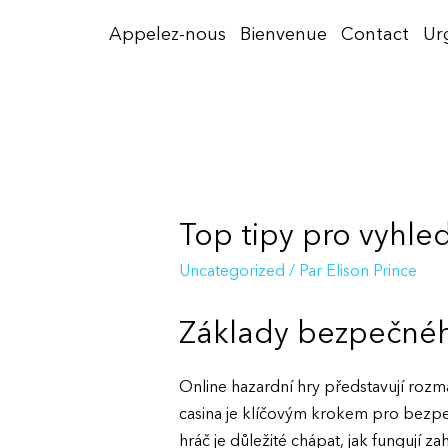
Aller
Appelez-nous
Bienvenue
Contact
Ur
au
contenu
Top tipy pro vyhle
Uncategorized
/ Par
Elison Prince
Základy bezpečného
Online hazardní hry představují rozm
casina je klíčovým krokem pro bezpeč
hráč je důležité chápat, jak fungují 