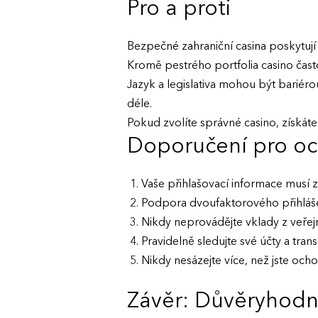
Pro a proti
Bezpečné zahraniční casina poskytují
Kromě pestrého portfolia casino čast
Jazyk a legislativa mohou být bariéro
déle.
Pokud zvolíte správné casino, získát
Doporučení pro oc
Vaše přihlašovací informace musí 
Podpora dvoufaktorového přihlášen
Nikdy neprovádějte vklady z veřejn
Pravidelně sledujte své účty a tra
Nikdy nesázejte více, než jste ocho
Závěr: Důvěryhodné