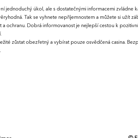
není jednoduchý úkol, ale s dostatečnými informacemi zvládne
důvěryhodná. Tak se vyhnete nepříjemnostem a můžete si užít z
ost a ochranu. Dobrá informovanost je nejlepší cestou k poziti
.
ůležité zůstat obezřetný a vybírat pouze osvědčená casina. Be
.