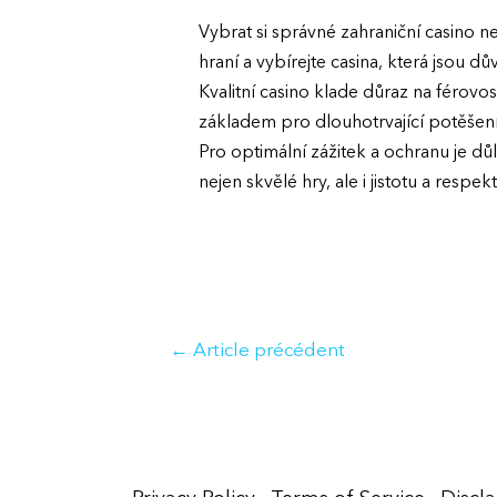
Vybrat si správné zahraniční casino 
hraní a vybírejte casina, která jsou 
Kvalitní casino klade důraz na férov
základem pro dlouhotrvající potěšení
Pro optimální zážitek a ochranu je d
nejen skvělé hry, ale i jistotu a respekt
Navigation
←
Article précédent
de
l’article