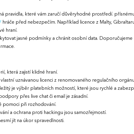
ná pravidla, které vám zaručí důvěryhodné prostředí. přísnému
/
hráče před nebezpečím. Například licence z Malty, Gibraltar
é hraní.
kytovat jasné podmínky a chránit osobní data. Doporučujeme h
ormace.
í, která zajistí klidné hraní.
no vlastní uznávanou licenci z renomovaného regulačního orgánu
itý je výběr platebních možností, které jsou rychlé a zabez
pory přes live chat či email je zásadní.
 pomoci při rozhodování.
vání a ochrana proti hackingu jsou samozřejmostí.
esmí jít na úkor spravedlnosti.