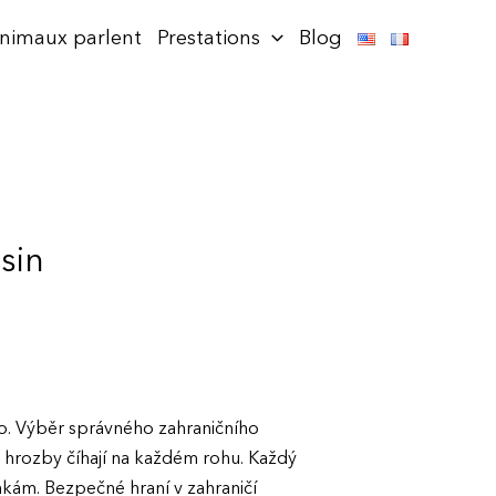
animaux parlent
Prestations
Blog
sin
no. Výběr správného zahraničního
 hrozby číhají na každém rohu. Každý
nkám. Bezpečné hraní v zahraničí