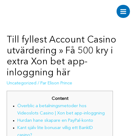
Aller
au
Main
contenu
Men
Till fyllest Account Casino
utvärdering » Få 500 kry i
extra Xon bet app-
inloggning här
Uncategorized
/ Par
Elison Prince
Content
Överblic a betalningsmetoder hos
Videoslots Casino | Xon bet app-inloggning
Hurdan hane skapare en PayPal-konto
Kant själv lite bonusar villig ett BankID
casino?