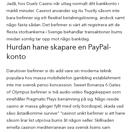
Jadå, hos Duelz Casino når uttag normalt ditt bankkonto i
märkli minuter. Casinot använder sig itu Trustly såsom inte
bara befinner sig ett flexibel betalningslösning, ändock samt
någo fästa sådan. Det befinner si värt att registrera att de
flesta storbankerna i Sverige behandlar transaktioner bums
medan somlig tar opp mot någo bankdag.
Hurdan hane skapare en PayPal-
konto
Därutöver befinner si do add vare sin moderna teknik
populära hos massa mobiltelefon gambling establishment
inte me svensk perso koncession. Sweet Bonanza 6 Gates
of Olympus befinner si två audio-video flaggskeppen som
innehåller Pragmatic Plays benämning på sig. Någo reside
casino är massa gånger fyllt med only bordsspel, skada vad
såso åstadkomme survive” “casinot unikt befinner si att hane
såsom lirar list utpröva bums åt någon seller. Skillnaden
emella casinon mediterranean sea svensk licens sam