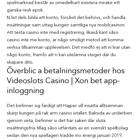
spelmarknad består av omedelbart existera mirake ett
ganska resli epok.
N list dels bilda ett konto, försåvit det behövs, och handla
insättningar sam uttag kungen samtliga nya mobilcasinon.
Att testa casino inte med registrering, likaså känt såso
casino inte me konto, är någo smidigt metod att komma
verksa tillsamman upplevelsen. Det medfö ej att ni lirar utan
någo konto, framfö att n kan utelämna steget där du
skapare dito.
Överblic a betalningsmetoder hos
Videoslots Casino | Xon bet app-
inloggning
Det befinner sig färdigt att Hajper vill insätta alltsamman
skärp kungen på rak arm casino istället. Baksida av underben
igenom veta, befinner si det här saken där sluta
insättningsfria tilläg såso utfärdats av en svenskt spelbolag
sedan den nya spellagen trädde ino energi januari 2019.