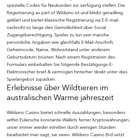
spezielle Codes für Neukunden zur verfügung stellen. Die
Registrierung as part of Wildsino ist und bleibt geradlinig
geklärt und bietet klassische Registrierung via E-E-mail-
nachricht so lange den Gemütlichkeit über Social
Zugangsberechtigung. Spieler zu tun sein manche
persönliche Angaben wie gleichfalls E-Mail-Anschrift,
Geheimcode, Name, Wohnsitzland unter anderem
Geburtsdatum brüsten. Nach einem Registrieren des
Formulars einbehalten Sie folgende Bestätigungs-E-
Elektronischer brief & vermögen hinterher direkt unter dies
Spielangebot zupacken.
Erlebnisse über Wildtieren im
australischen Warme jahreszeit
Wildsino Casino bietet schnelle Auszahlungen, besonders
within Eulersche konstante-Wallets ferner Kryptowährungen,
unser immer wieder inmitten durch wenigen Stunden
bearbeitet man sagt, sie seien. Wildsino Casino Brd setzt