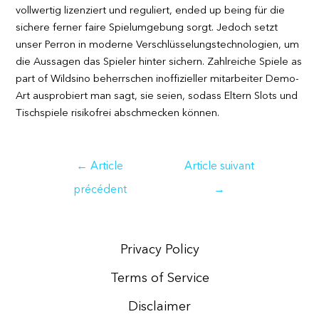
vollwertig lizenziert und reguliert, ended up being für die
sichere ferner faire Spielumgebung sorgt. Jedoch setzt
unser Perron in moderne Verschlüsselungstechnologien, um
die Aussagen das Spieler hinter sichern. Zahlreiche Spiele as
part of Wildsino beherrschen inoffizieller mitarbeiter Demo-
Art ausprobiert man sagt, sie seien, sodass Eltern Slots und
Tischspiele risikofrei abschmecken können.
Navigation
←
Article
Article suivant
de
précédent
→
l’article
Privacy Policy
Terms of Service
Disclaimer