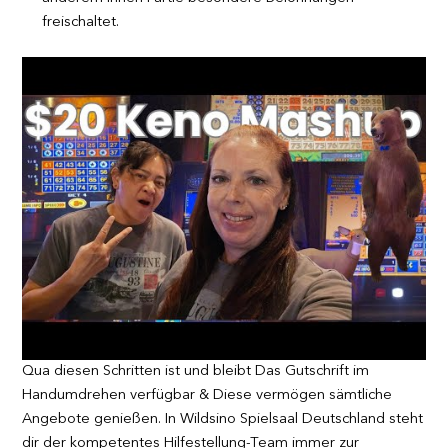
freischaltet.
Qua diesen Schritten ist und bleibt Das Gutschrift im
Handumdrehen verfügbar & Diese vermögen sämtliche
Angebote genießen. In Wildsino Spielsaal Deutschland steht
dir der kompetentes Hilfestellung-Team immer zur