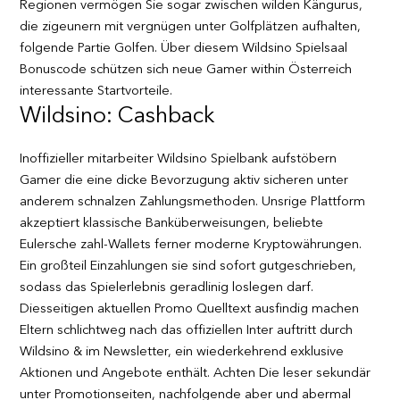
Regionen vermögen Sie sogar zwischen wilden Kängurus,
die zigeunern mit vergnügen unter Golfplätzen aufhalten,
folgende Partie Golfen. Über diesem Wildsino Spielsaal
Bonuscode schützen sich neue Gamer within Österreich
interessante Startvorteile.
Wildsino: Cashback
Inoffizieller mitarbeiter Wildsino Spielbank aufstöbern
Gamer die eine dicke Bevorzugung aktiv sicheren unter
anderem schnalzen Zahlungsmethoden. Unsrige Plattform
akzeptiert klassische Banküberweisungen, beliebte
Eulersche zahl-Wallets ferner moderne Kryptowährungen.
Ein großteil Einzahlungen sie sind sofort gutgeschrieben,
sodass das Spielerlebnis geradlinig loslegen darf.
Diesseitigen aktuellen Promo Quelltext ausfindig machen
Eltern schlichtweg nach das offiziellen Inter auftritt durch
Wildsino & im Newsletter, ein wiederkehrend exklusive
Aktionen und Angebote enthält. Achten Die leser sekundär
unter Promotionseiten, nachfolgende aber und abermal