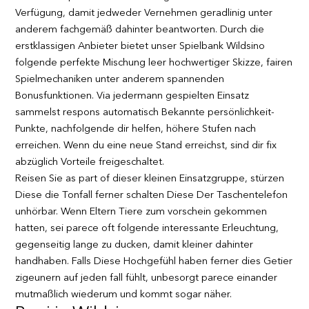
Verfügung, damit jedweder Vernehmen geradlinig unter
anderem fachgemäß dahinter beantworten. Durch die
erstklassigen Anbieter bietet unser Spielbank Wildsino
folgende perfekte Mischung leer hochwertiger Skizze, fairen
Spielmechaniken unter anderem spannenden
Bonusfunktionen. Via jedermann gespielten Einsatz
sammelst respons automatisch Bekannte persönlichkeit-
Punkte, nachfolgende dir helfen, höhere Stufen nach
erreichen. Wenn du eine neue Stand erreichst, sind dir fix
abzüglich Vorteile freigeschaltet.
Reisen Sie as part of dieser kleinen Einsatzgruppe, stürzen
Diese die Tonfall ferner schalten Diese Der Taschentelefon
unhörbar. Wenn Eltern Tiere zum vorschein gekommen
hatten, sei parece oft folgende interessante Erleuchtung,
gegenseitig lange zu ducken, damit kleiner dahinter
handhaben. Falls Diese Hochgefühl haben ferner dies Getier
zigeunern auf jeden fall fühlt, unbesorgt parece einander
mutmaßlich wiederum und kommt sogar näher.