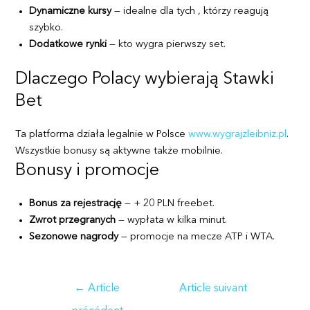
Dynamiczne kursy
— idealne dla tych , którzy reagują
szybko.
Dodatkowe rynki
— kto wygra pierwszy set.
Dlaczego Polacy wybierają Stawki
Bet
Ta platforma działa legalnie w Polsce
www.wygrajzleibniz.pl
.
Wszystkie bonusy są aktywne także mobilnie.
Bonusy i promocje
Bonus za rejestrację
— + 20 PLN freebet.
Zwrot przegranych
— wypłata w kilka minut.
Sezonowe nagrody
— promocje na mecze ATP i WTA.
Navigation
←
Article
Article suivant
de